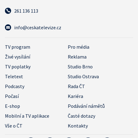
261 136 113
info@ceskatelevize.cz
TV program
Pro média
Živé vysílání
Reklama
TV poplatky
Studio Brno
Teletext
Studio Ostrava
Podcasty
Rada ČT
Počasí
Kariéra
E-shop
Podávání námětů
Mobilní a TV aplikace
Časté dotazy
Vše o ČT
Kontakty