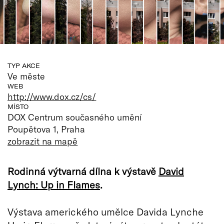
TYP AKCE
Ve měste
WEB
http://www.dox.cz/cs/
MÍSTO
DOX Centrum současného umění
Poupětova 1, Praha
zobrazit na mapě
Rodinná výtvarná dílna k výstavě
David
Lynch: Up in Flames
.
Výstava amerického umělce Davida Lynche