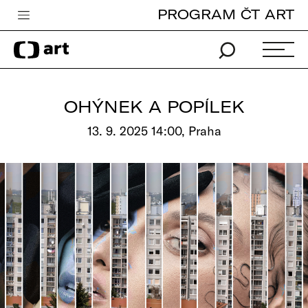
PROGRAM ČT ART
Česká televize
Zpravodajství
Sport
OHÝNEK A POPÍLEK
iVysílání
13. 9. 2025 14:00, Praha
TV program
Pro děti
edu
Vše o ČT