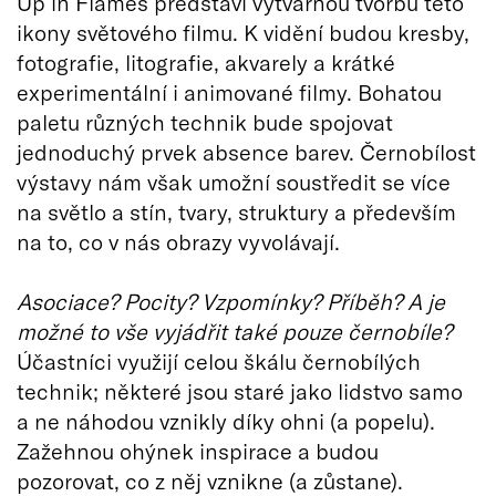
Up in Flames představí výtvarnou tvorbu této
ikony světového filmu. K vidění budou kresby,
fotografie, litografie, akvarely a krátké
experimentální i animované filmy. Bohatou
paletu různých technik bude spojovat
jednoduchý prvek absence barev. Černobílost
výstavy nám však umožní soustředit se více
na světlo a stín, tvary, struktury a především
na to, co v nás obrazy vyvolávají.
Asociace? Pocity? Vzpomínky? Příběh? A je
možné to vše vyjádřit také pouze černobíle?
Účastníci využijí celou škálu černobílých
technik; některé jsou staré jako lidstvo samo
a ne náhodou vznikly díky ohni (a popelu).
Zažehnou ohýnek inspirace a budou
pozorovat, co z něj vznikne (a zůstane).