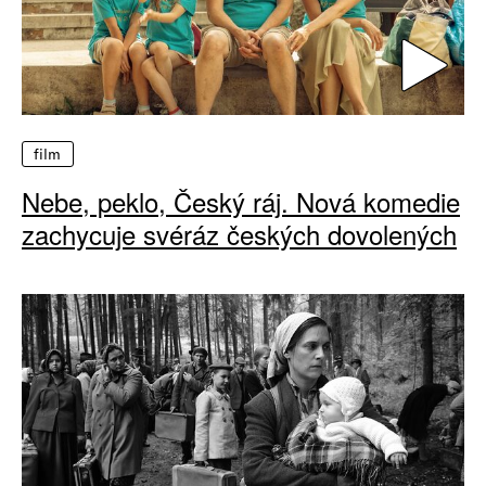
film
Nebe, peklo, Český ráj. Nová komedie
zachycuje svéráz českých dovolených