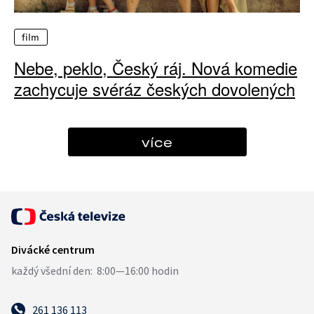
film
Nebe, peklo, Český ráj. Nová komedie
zachycuje svéráz českých dovolených
více
261 136 113