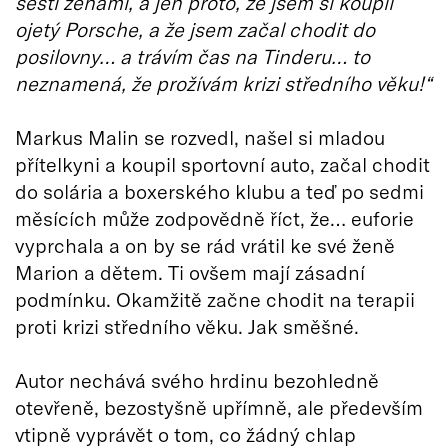
šesti ženami, a jen proto, že jsem si koupil
ojetý Porsche, a že jsem začal chodit do
posilovny… a trávím čas na Tinderu… to
neznamená, že prožívám krizi středního věku!“
Markus Malin se rozvedl, našel si mladou
přítelkyni a koupil sportovní auto, začal chodit
do solária a boxerského klubu a teď po sedmi
měsících může zodpovědně říct, že… euforie
vyprchala a on by se rád vrátil ke své ženě
Marion a dětem. Ti ovšem mají zásadní
podmínku. Okamžitě začne chodit na terapii
proti krizi středního věku. Jak směšné.
Autor nechává svého hrdinu bezohledně
otevřeně, bezostyšně upřímně, ale především
vtipně vyprávět o tom, co žádný chlap