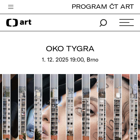
PROGRAM ČT ART
Česká televize
Zpravodajství
Sport
OKO TYGRA
iVysílání
1. 12. 2025 19:00, Brno
TV program
Pro děti
edu
Vše o ČT