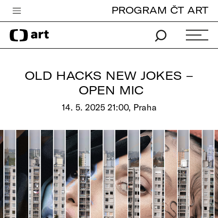
PROGRAM ČT ART
Česká televize
Zpravodajství
Sport
OLD HACKS NEW JOKES –
iVysílání
OPEN MIC
TV program
14. 5. 2025 21:00, Praha
Pro děti
edu
Vše o ČT