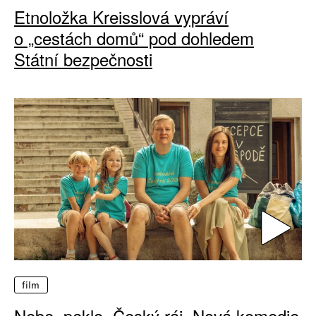
Etnoložka Kreisslová vypráví
o „cestách domů“ pod dohledem
Státní bezpečnosti
film
Nebe, peklo, Český ráj. Nová komedie