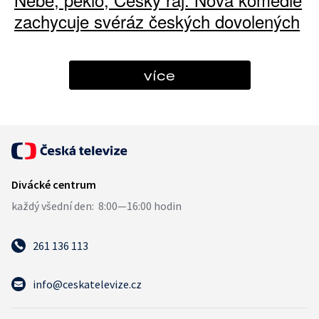
zachycuje svéráz českých dovolených
více
261 136 113
info@ceskatelevize.cz