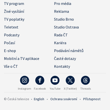
TV program
Pro média
Živé vysílání
Reklama
TV poplatky
Studio Brno
Teletext
Studio Ostrava
Podcasty
Rada ČT
Počasí
Kariéra
E-shop
Podávání námětů
Mobilní a TV aplikace
Časté dotazy
Vše o ČT
Kontakty
Instagram
Facebook
YouTube
X (Twitter)
Threads
© Česká televize
•
English
•
Ochrana soukromí
•
Přístupnost