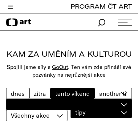
PROGRAM ČT ART
Česká televize
Zpravodajství
Sport
KAM ZA UMĚNÍM A KULTUROU
iVysílání
Spojili jsme síly s
GoOut
. Ten vám zde přináší své
TV program
pozvánky na nejrůznější akce
Pro děti
edu
dnes
zítra
tento víkend
Vše o ČT
tipy
Všechny akce