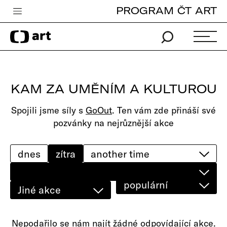
PROGRAM ČT ART
Česká televize
Zpravodajství
Sport
KAM ZA UMĚNÍM A KULTUROU
iVysílání
Spojili jsme síly s
GoOut
. Ten vám zde přináší své
TV program
pozvánky na nejrůznější akce
Pro děti
edu
dnes
zítra
Vše o ČT
populární
Jiné akce
Nepodařilo se nám najít žádné odpovídající akce.