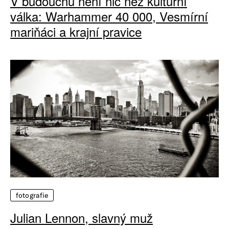
V budoucnu není nic než kulturní
válka: Warhammer 40 000, Vesmírní
mariňáci a krajní pravice
fotografie
Julian Lennon, slavný muž