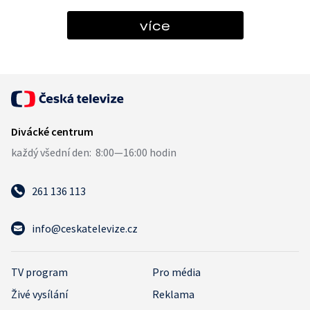
více
261 136 113
info@ceskatelevize.cz
TV program
Pro média
Živé vysílání
Reklama