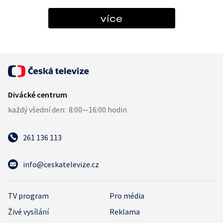
více
261 136 113
info@ceskatelevize.cz
TV program
Pro média
Živé vysílání
Reklama