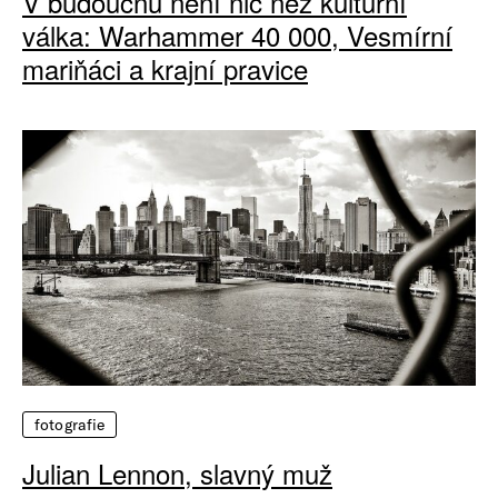
V budoucnu není nic než kulturní
válka: Warhammer 40 000, Vesmírní
mariňáci a krajní pravice
fotografie
Julian Lennon, slavný muž