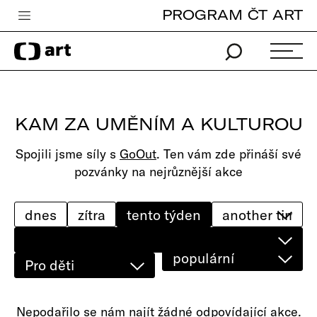
PROGRAM ČT ART
Česká televize
Zpravodajství
Sport
KAM ZA UMĚNÍM A KULTUROU
iVysílání
Spojili jsme síly s
GoOut
. Ten vám zde přináší své
TV program
pozvánky na nejrůznější akce
Pro děti
edu
dnes
zítra
tento týden
Vše o ČT
populární
Pro děti
Nepodařilo se nám najít žádné odpovídající akce.