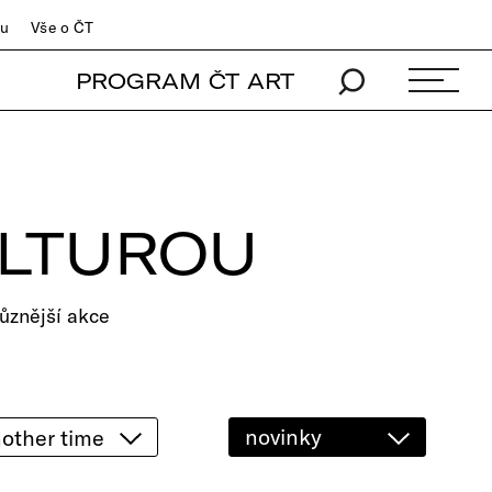
du
Vše o ČT
PROGRAM ČT ART
ULTUROU
ůznější akce
novinky