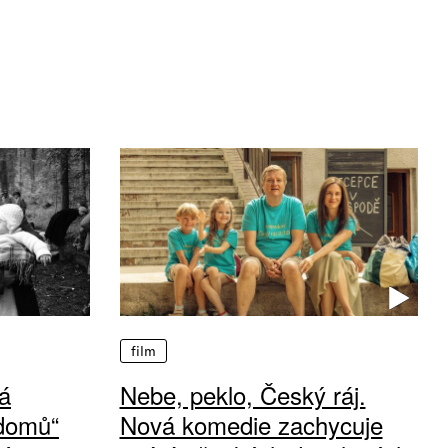
film
á
Nebe, peklo, Český ráj.
 domů“
Nová komedie zachycuje