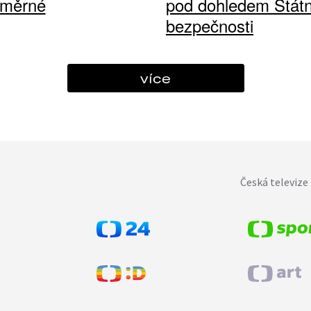
ůměrné
pod dohledem Státn
bezpečnosti
více
Česká televize 