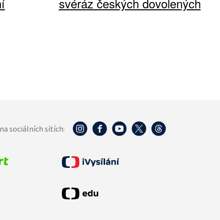
í
svéráz českých dovolených
na sociálních sítích: