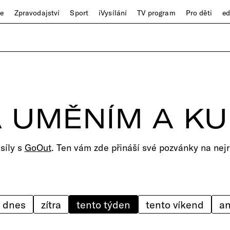
ze
Zpravodajství
Sport
iVysílání
TV program
Pro děti
e
 UMĚNÍM A K
 síly s
GoOut
. Ten vám zde přináší své pozvánky na nejr
dnes
zítra
tento týden
tento víkend