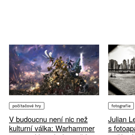
počítačové hry
fotografie
V budoucnu není nic než
Julian L
kulturní válka: Warhammer
s fotoap