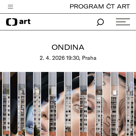
PROGRAM ČT ART
Česká televize
Zpravodajství
Sport
ONDINA
iVysílání
2. 4. 2026 19:30, Praha
TV program
Pro děti
edu
Vše o ČT