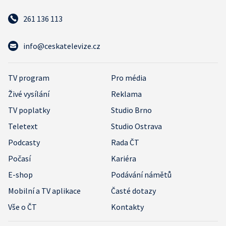
261 136 113
info@ceskatelevize.cz
TV program
Pro média
Živé vysílání
Reklama
TV poplatky
Studio Brno
Teletext
Studio Ostrava
Podcasty
Rada ČT
Počasí
Kariéra
E-shop
Podávání námětů
Mobilní a TV aplikace
Časté dotazy
Vše o ČT
Kontakty