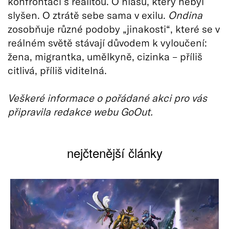
konfrontaci s realitou. O hlasu, který nebyl
slyšen. O ztrátě sebe sama v exilu.
Ondina
zosobňuje různé podoby „jinakosti“, které se v
reálném světě stávají důvodem k vyloučení:
žena, migrantka, umělkyně, cizinka – příliš
citlivá, příliš viditelná.
Veškeré informace o pořádané akci pro vás
připravila redakce webu GoOut.
nejčtenější články