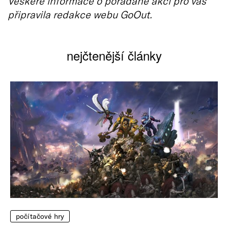
Veškeré informace o pořádané akci pro vás
připravila redakce webu GoOut.
nejčtenější články
počítačové hry