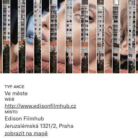
TYP AKCE
Ve měste
WEB
http://www.edisonfilmhub.cz
MÍSTO
Edison Filmhub
Jeruzalémská 1321/2, Praha
zobrazit na mapě