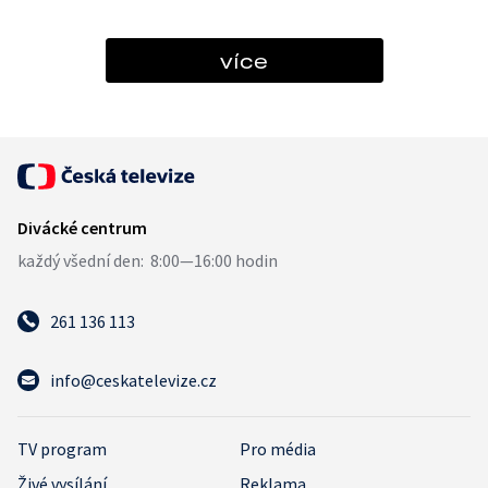
více
261 136 113
info@ceskatelevize.cz
TV program
Pro média
Živé vysílání
Reklama