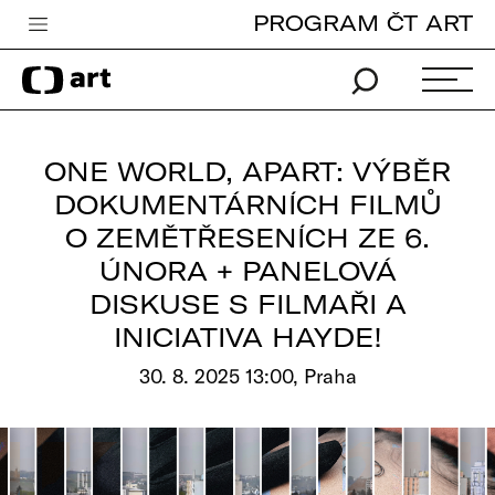
PROGRAM ČT ART
Česká televize
Zpravodajství
Sport
ONE WORLD, APART: VÝBĚR
iVysílání
DOKUMENTÁRNÍCH FILMŮ
O ZEMĚTŘESENÍCH ZE 6.
TV program
ÚNORA + PANELOVÁ
Pro děti
DISKUSE S FILMAŘI A
edu
INICIATIVA HAYDE!
Vše o ČT
30. 8. 2025 13:00, Praha