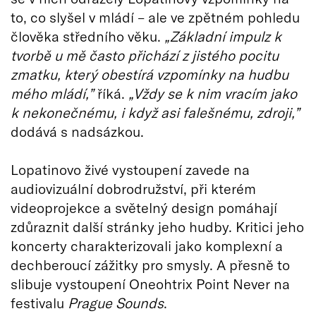
to, co slyšel v mládí – ale ve zpětném pohledu
člověka středního věku.
„Základní impulz k
tvorbě u mě často přichází z jistého pocitu
zmatku, který obestírá vzpomínky na hudbu
mého mládí,”
říká.
„Vždy se k nim vracím jako
k nekonečnému, i když asi falešnému, zdroji,”
dodává s nadsázkou.
Lopatinovo živé vystoupení zavede na
audiovizuální dobrodružství, při kterém
videoprojekce a světelný design pomáhají
zdůraznit další stránky jeho hudby. Kritici jeho
koncerty charakterizovali jako komplexní a
dechberoucí zážitky pro smysly. A přesně to
slibuje vystoupení Oneohtrix Point Never na
festivalu
Prague Sounds
.