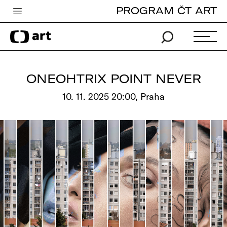
PROGRAM ČT ART
Česká televize
Zpravodajství
Sport
ONEOHTRIX POINT NEVER
iVysílání
10. 11. 2025 20:00, Praha
TV program
Pro děti
edu
Vše o ČT