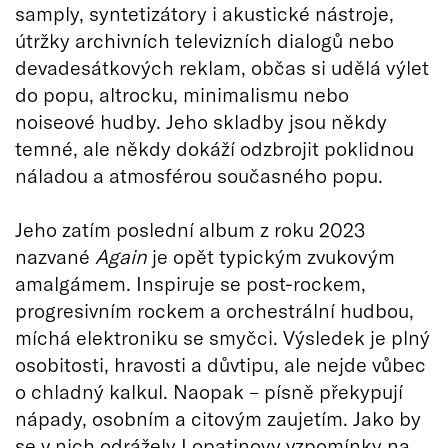
samply, syntetizátory i akustické nástroje,
útržky archivních televizních dialogů nebo
devadesátkových reklam, občas si udělá výlet
do popu, altrocku, minimalismu nebo
noiseové hudby. Jeho skladby jsou někdy
temné, ale někdy dokáží odzbrojit poklidnou
náladou a atmosférou současného popu.
Jeho zatím poslední album z roku 2023
nazvané
Again
je opět typickým zvukovým
amalgámem. Inspiruje se post-rockem,
progresivním rockem a orchestrální hudbou,
míchá elektroniku se smyčci. Výsledek je plný
osobitosti, hravosti a důvtipu, ale nejde vůbec
o chladný kalkul. Naopak – písně překypují
nápady, osobním a citovým zaujetím. Jako by
se v nich odrážely Lopatinovy vzpomínky na