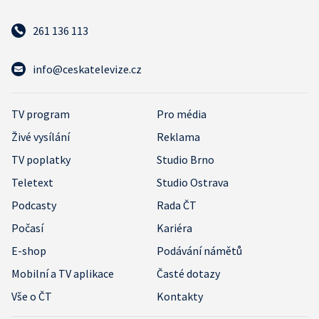
261 136 113
info@ceskatelevize.cz
TV program
Pro média
Živé vysílání
Reklama
TV poplatky
Studio Brno
Teletext
Studio Ostrava
Podcasty
Rada ČT
Počasí
Kariéra
E-shop
Podávání námětů
Mobilní a TV aplikace
Časté dotazy
Vše o ČT
Kontakty