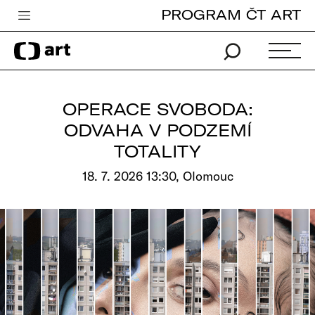
PROGRAM ČT ART
Česká televize
Zpravodajství
Sport
OPERACE SVOBODA:
iVysílání
ODVAHA V PODZEMÍ
TOTALITY
TV program
18. 7. 2026 13:30, Olomouc
Pro děti
edu
Vše o ČT