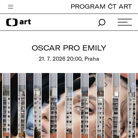
PROGRAM ČT ART
Česká televize
Zpravodajství
Sport
OSCAR PRO EMILY
iVysílání
21. 7. 2026 20:00, Praha
TV program
Pro děti
edu
Vše o ČT