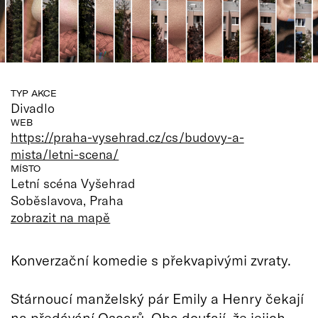
TYP AKCE
Divadlo
WEB
https://praha-vysehrad.cz/cs/budovy-a-
mista/letni-scena/
MÍSTO
Letní scéna Vyšehrad
Soběslavova, Praha
zobrazit na mapě
Konverzační komedie s překvapivými zvraty.
Stárnoucí manželský pár Emily a Henry čekají
na předávání Oscarů. Oba doufají, že jejich