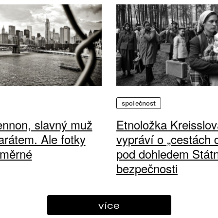
společnost
ennon, slavný muž
Etnoložka Kreisslov
arátem. Ale fotky
vypráví o „cestách
ůměrné
pod dohledem Státn
bezpečnosti
více