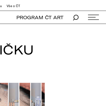
du
Vše o ČT
PROGRAM ČT ART
IČKU