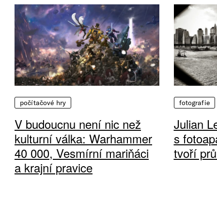
počítačové hry
fotografie
V budoucnu není nic než
Julian L
kulturní válka: Warhammer
s fotoap
40 000, Vesmírní mariňáci
tvoří pr
a krajní pravice