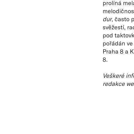
prolíná mel
melodičnos
dur
, často 
svěžestí, r
pod taktovk
pořádán ve 
Praha 8 a K
8.
Veškeré inf
redakce we