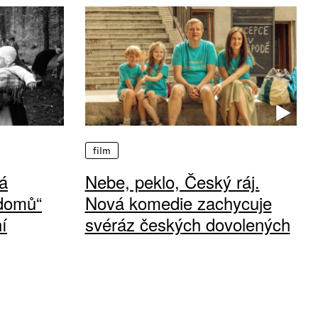
film
á
Nebe, peklo, Český ráj.
 domů“
Nová komedie zachycuje
í
svéráz českých dovolených