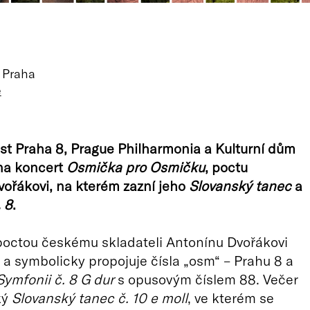
 Praha
ě
t Praha 8, Prague Philharmonia a Kulturní dům
na koncert
Osmička pro Osmičku
, poctu
ořákovi, na kterém zazní jeho
Slovanský tanec
a
 8
.
poctou českému skladateli Antonínu Dvořákovi
 a symbolicky propojuje čísla „osm“ – Prahu 8 a
Symfonii č. 8 G dur
s opusovým číslem 88. Večer
ký
Slovanský tanec č. 10 e moll
, ve kterém se