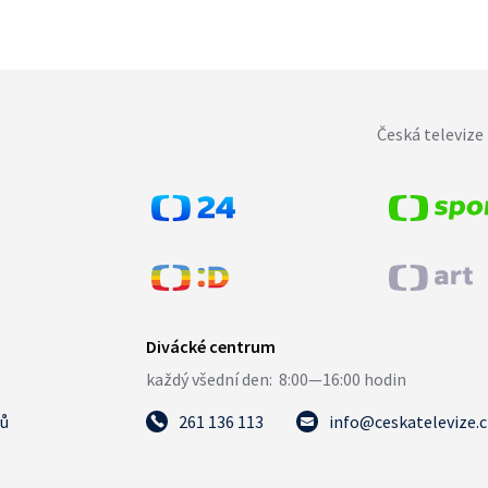
Česká televize 
tů
261 136 113
info@ceskatelevize.