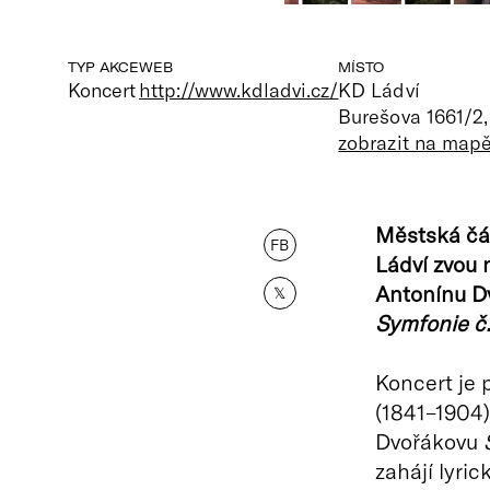
TYP AKCE
WEB
MÍSTO
Koncert
http://www.kdladvi.cz/
KD Ládví
Burešova 1661/2,
zobrazit na map
Městská čás
FB
Ládví zvou 
Antonínu Dv
𝕏
Symfonie č.
Koncert je 
(1841–1904)
Dvořákovu
zahájí lyric