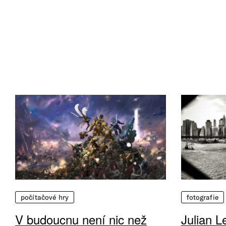
počítačové hry
fotografie
V budoucnu není nic než
Julian L