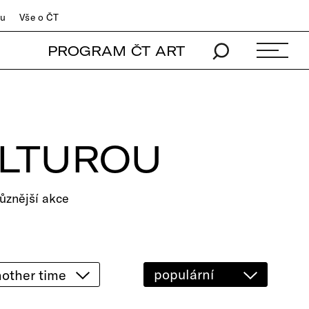
du
Vše o ČT
PROGRAM ČT ART
ULTUROU
ůznější akce
populární