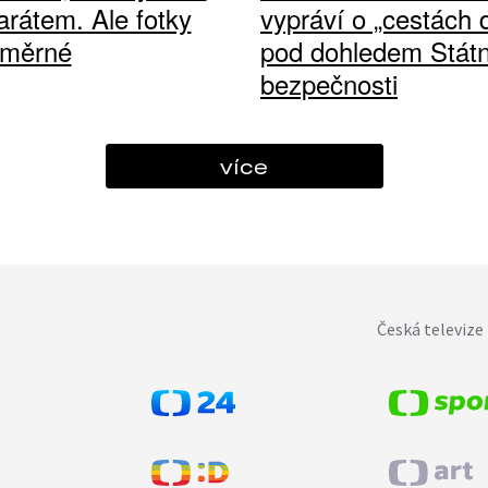
arátem. Ale fotky
vypráví o „cestách
ůměrné
pod dohledem Státn
bezpečnosti
více
Česká televize 