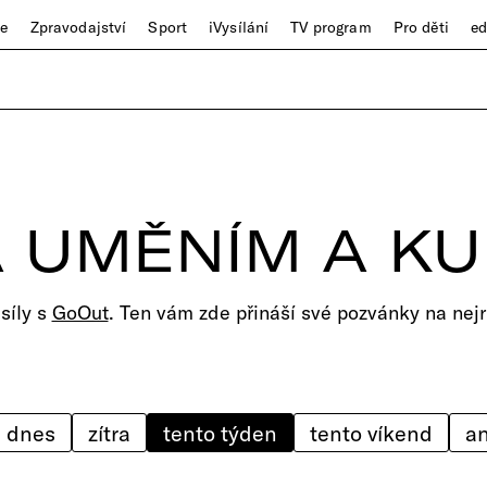
ze
Zpravodajství
Sport
iVysílání
TV program
Pro děti
e
 UMĚNÍM A K
 síly s
GoOut
. Ten vám zde přináší své pozvánky na nejr
dnes
zítra
tento týden
tento víkend