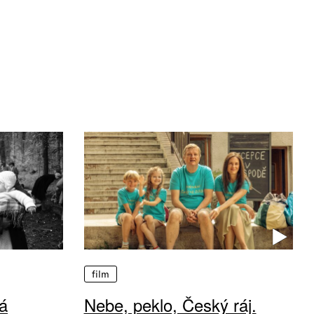
film
á
Nebe, peklo, Český ráj.