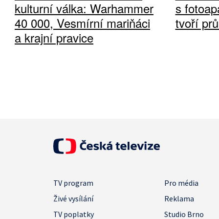
kulturní válka: Warhammer
s fotoap
40 000, Vesmírní mariňáci
tvoří pr
a krajní pravice
TV program
Pro média
Živé vysílání
Reklama
TV poplatky
Studio Brno