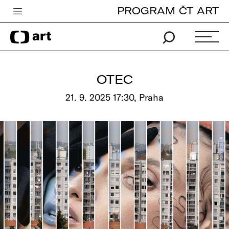
PROGRAM ČT ART
Česká televize
Zpravodajství
Sport
OTEC
iVysílání
21. 9. 2025 17:30, Praha
TV program
Pro děti
edu
Vše o ČT