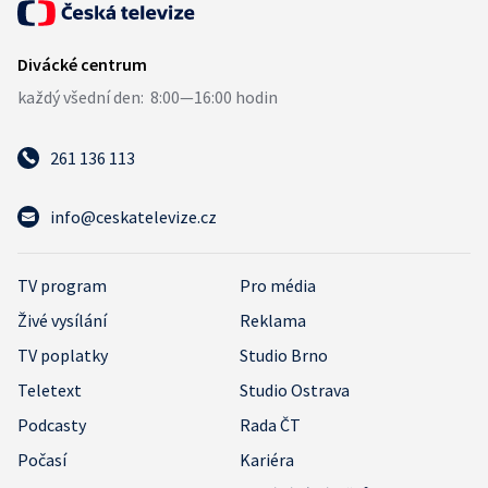
261 136 113
info@ceskatelevize.cz
TV program
Pro média
Živé vysílání
Reklama
TV poplatky
Studio Brno
Teletext
Studio Ostrava
Podcasty
Rada ČT
Počasí
Kariéra