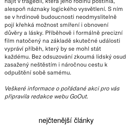
najít v tragédii, která jeho rodinu postihla,
alespoň náznaky logického vysvětlení. S ním
se v hrdinově budoucnosti neodmyslitelně
pojí křehká možnost smíření i obnovení
důvěry a lásky. Příběhově i formálně precizní
film natočený na základě skutečné události
vypráví příběh, který by se mohl stát
každému. Bez odsuzování zkoumá lidský osud
zasažený neštěstím i náročnou cestu k
odpuštění sobě samému.
Veškeré informace o pořádané akci pro vás
připravila redakce webu GoOut.
nejčtenější články