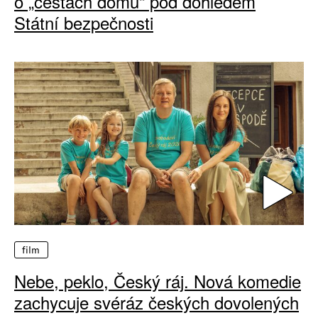
o „cestách domů“ pod dohledem
Státní bezpečnosti
film
Nebe, peklo, Český ráj. Nová komedie
zachycuje svéráz českých dovolených