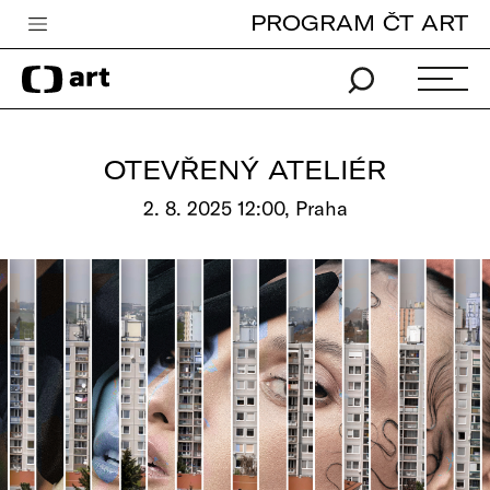
PROGRAM ČT ART
Česká televize
Zpravodajství
Sport
OTEVŘENÝ ATELIÉR
iVysílání
2. 8. 2025 12:00, Praha
TV program
Pro děti
edu
Vše o ČT