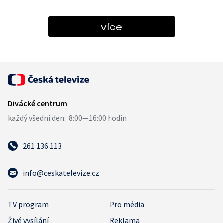
více
261 136 113
info@ceskatelevize.cz
TV program
Pro média
Živé vysílání
Reklama