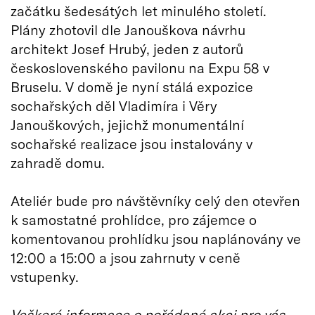
začátku šedesátých let minulého století.
Plány zhotovil dle Janouškova návrhu
architekt Josef Hrubý, jeden z autorů
československého pavilonu na Expu 58 v
Bruselu. V domě je nyní stálá expozice
sochařských děl Vladimíra i Věry
Janouškových, jejichž monumentální
sochařské realizace jsou instalovány v
zahradě domu.
Ateliér bude pro návštěvníky celý den otevřen
k samostatné prohlídce, pro zájemce o
komentovanou prohlídku jsou naplánovány ve
12:00 a 15:00 a jsou zahrnuty v ceně
vstupenky.
Veškeré informace o pořádané akci pro vás