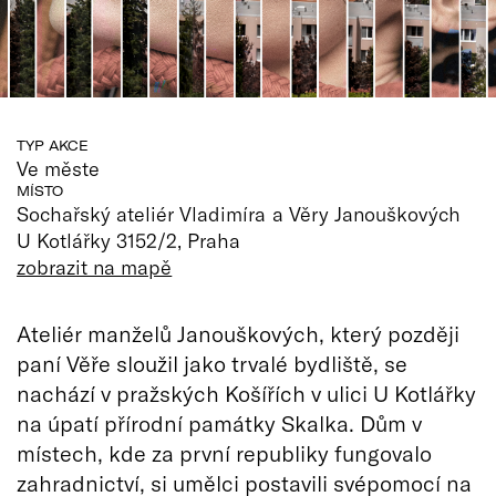
TYP AKCE
Ve měste
MÍSTO
Sochařský ateliér Vladimíra a Věry Janouškových
U Kotlářky 3152/2, Praha
zobrazit na mapě
Ateliér manželů Janouškových, který později
paní Věře sloužil jako trvalé bydliště, se
nachází v pražských Košířích v ulici U Kotlářky
na úpatí přírodní památky Skalka. Dům v
místech, kde za první republiky fungovalo
zahradnictví, si umělci postavili svépomocí na