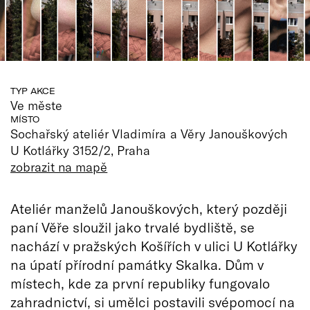
TYP AKCE
Ve měste
MÍSTO
Sochařský ateliér Vladimíra a Věry Janouškových
U Kotlářky 3152/2, Praha
zobrazit na mapě
Ateliér manželů Janouškových, který později
paní Věře sloužil jako trvalé bydliště, se
nachází v pražských Košířích v ulici U Kotlářky
na úpatí přírodní památky Skalka. Dům v
místech, kde za první republiky fungovalo
zahradnictví, si umělci postavili svépomocí na