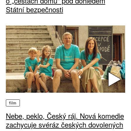
o „cestách domů“ pod dohledem
Státní bezpečnosti
film
Nebe, peklo, Český ráj. Nová komedie
zachycuje svéráz českých dovolených