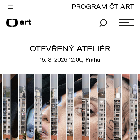
PROGRAM ČT ART
Česká televize
Zpravodajství
Sport
OTEVŘENÝ ATELIÉR
iVysílání
15. 8. 2026 12:00, Praha
TV program
Pro děti
edu
Vše o ČT