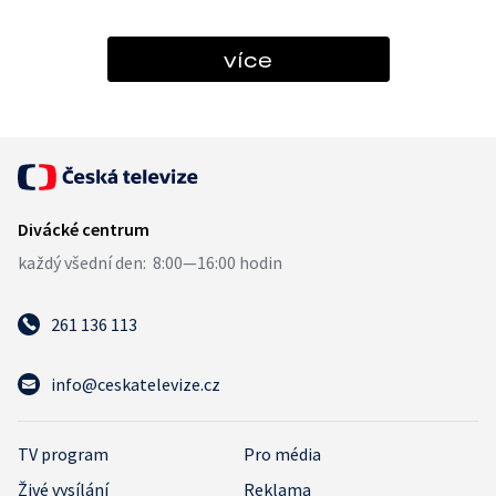
více
261 136 113
info@ceskatelevize.cz
TV program
Pro média
Živé vysílání
Reklama