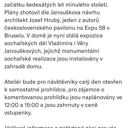
začátku šedesátých let minulého století.
Plány zhotovil dle Janouškova návrhu
architekt Josef Hrubý, jeden z autorů
československého pavilonu na Expu 58 v
Bruselu. V domě je nyní stálá expozice
sochařských děl Vladimíra i Věry
Janouškových, jejichž monumentální
sochařské realizace jsou instalovány v
zahradě domu.
Ateliér bude pro návštěvníky celý den otevřen
k samostatné prohlídce, pro zájemce o
komentovanou prohlídku jsou naplánovány ve
12:00 a 15:00 a jsou zahrnuty v ceně
vstupenky.
Veškeré informace o pořádané akci pro vás