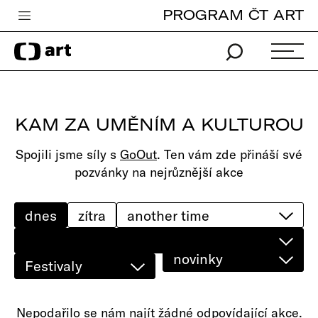
PROGRAM ČT ART
Česká televize
Zpravodajství
Sport
KAM ZA UMĚNÍM A KULTUROU
iVysílání
Spojili jsme síly s
GoOut
. Ten vám zde přináší své
TV program
pozvánky na nejrůznější akce
Pro děti
edu
dnes
zítra
Vše o ČT
novinky
Festivaly
Nepodařilo se nám najít žádné odpovídající akce.