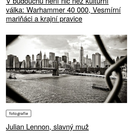
V budoucnu není nic než kulturní
válka: Warhammer 40 000, Vesmírní
mariňáci a krajní pravice
fotografie
Julian Lennon, slavný muž