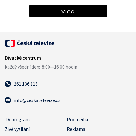
více
261 136 113
info@ceskatelevize.cz
TV program
Pro média
Živé vysílání
Reklama