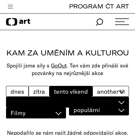
PROGRAM ČT ART
Česká televize
Zpravodajství
Sport
KAM ZA UMĚNÍM A KULTUROU
iVysílání
Spojili jsme síly s
GoOut
. Ten vám zde přináší své
TV program
pozvánky na nejrůznější akce
Pro děti
edu
dnes
zítra
tento víkend
Vše o ČT
populární
Filmy
Nepodařilo se nám najít žádné odpovídající akce.