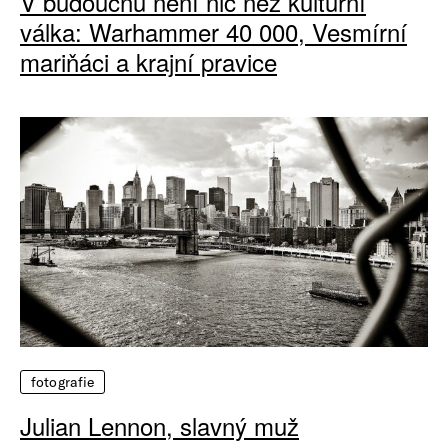
V budoucnu není nic než kulturní
válka: Warhammer 40 000, Vesmírní
mariňáci a krajní pravice
fotografie
Julian Lennon, slavný muž