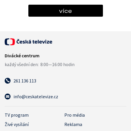
více
261 136 113
info@ceskatelevize.cz
TV program
Pro média
Živé vysílání
Reklama