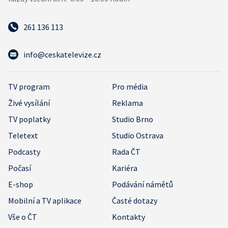
261 136 113
info@ceskatelevize.cz
TV program
Pro média
Živé vysílání
Reklama
TV poplatky
Studio Brno
Teletext
Studio Ostrava
Podcasty
Rada ČT
Počasí
Kariéra
E-shop
Podávání námětů
Mobilní a TV aplikace
Časté dotazy
Vše o ČT
Kontakty