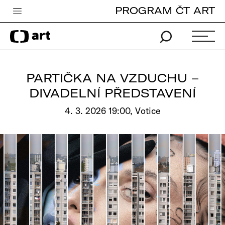
PROGRAM ČT ART
Česká televize
Zpravodajství
Sport
PARTIČKA NA VZDUCHU –
iVysílání
DIVADELNÍ PŘEDSTAVENÍ
TV program
4. 3. 2026 19:00, Votice
Pro děti
edu
Vše o ČT