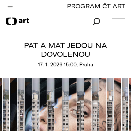
PROGRAM ČT ART
Česká televize
Zpravodajství
Sport
PAT A MAT JEDOU NA
iVysílání
DOVOLENOU
TV program
17. 1. 2026 15:00, Praha
Pro děti
edu
Vše o ČT