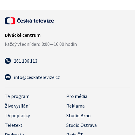
261 136 113
info@ceskatelevize.cz
TV program
Pro média
Živé vysílání
Reklama
TV poplatky
Studio Brno
Teletext
Studio Ostrava
Podcasty
Rada ČT