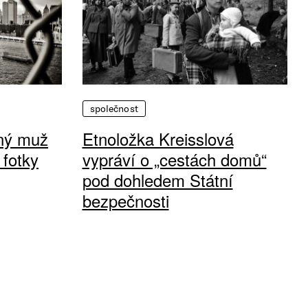
společnost
vný muž
Etnoložka Kreisslová
 fotky
vypráví o „cestách domů“
pod dohledem Státní
bezpečnosti