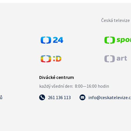
Česká televize 
tů
261 136 113
info@ceskatelevize.