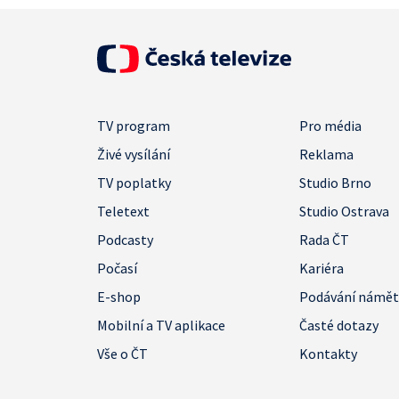
TV program
Pro média
Živé vysílání
Reklama
TV poplatky
Studio Brno
Teletext
Studio Ostrava
Podcasty
Rada ČT
Počasí
Kariéra
E-shop
Podávání námě
Mobilní a TV aplikace
Časté dotazy
Vše o ČT
Kontakty