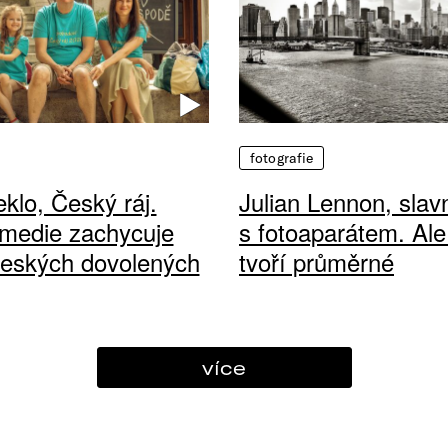
fotografie
klo, Český ráj.
Julian Lennon, sla
medie zachycuje
s fotoaparátem. Ale
českých dovolených
tvoří průměrné
více