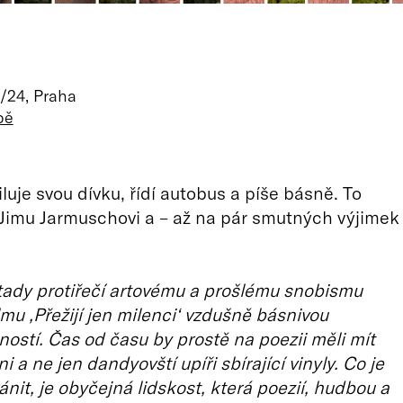
/24, Praha
pě
luje svou dívku, řídí autobus a píše básně. To
 Jimu Jarmuschovi a – až na pár smutných výjimek
.
tady protiřečí artovému a prošlému snobismu
lmu ‚Přežijí jen milenci‘ vzdušně básnivou
ostí. Čas od času by prostě na poezii měli mít
i a ne jen dandyovští upíři sbírající vinyly. Co je
ánit, je obyčejná lidskost, která poezií, hudbou a