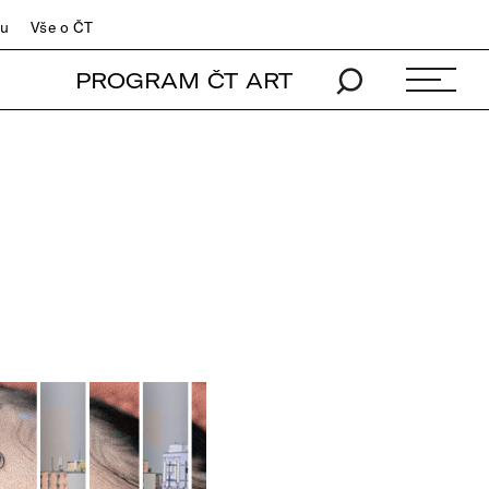
du
Vše o ČT
PROGRAM ČT ART