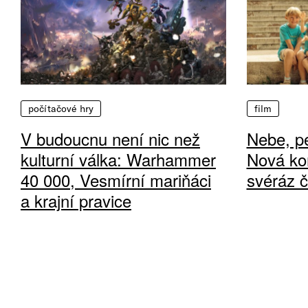
počítačové hry
film
V budoucnu není nic než
Nebe, pe
kulturní válka: Warhammer
Nová ko
40 000, Vesmírní mariňáci
svéráz 
a krajní pravice