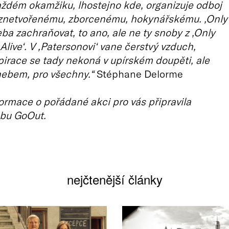
aždém okamžiku, lhostejno kde, organizuje odboj
u znetvořenému, zborcenému, hokynářskému. ‚Only
řeba zachraňovat, to ano, ale ne ty snoby z ‚Only
Alive‘. V ‚Patersonovi‘ vane čerstvý vzduch,
pirace se tady nekoná v upírském doupěti, ale
nebem, pro všechny.“
Stéphane Delorme
ormace o pořádané akci pro vás připravila
bu GoOut.
nejčtenější články