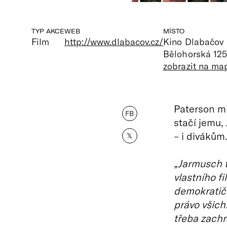
TYP AKCE
WEB
MÍSTO
Film
http://www.dlabacov.cz/
Kino Dlabačov
Bělohorská 125
zobrazit na ma
Paterson mi
FB
stačí jemu,
– i divákům
𝕏
„Jarmusch 
vlastního fi
demokratičn
právo všichn
třeba zachr