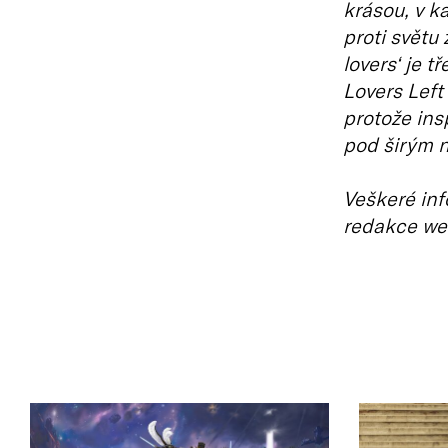
krásou, v k
proti svět
lovers‘ je t
Lovers Left 
protože ins
pod širým 
Veškeré inf
redakce we