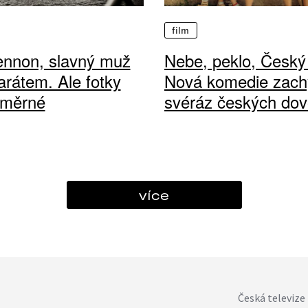
film
ennon, slavný muž
Nebe, peklo, Český 
arátem. Ale fotky
Nová komedie zach
ůměrné
svéráz českých dov
více
Česká televize 