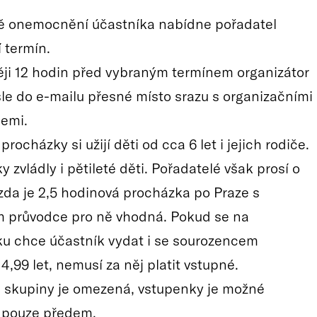
ě onemocnění účastníka nabídne pořadatel
 termín.
ji 12 hodin před vybraným termínem organizátor
le do e-mailu přesné místo srazu s organizačními
emi.
rocházky si užijí děti od cca 6 let i jejich rodiče.
 zvládly i pětileté děti. Pořadatelé však prosí o
 zda je 2,5 hodinová procházka po Praze s
 průvodce pro ně vhodná. Pokud se na
u chce účastník vydat i se sourozencem
,99 let, nemusí za něj platit vstupné.
 skupiny je omezená, vstupenky je možné
 pouze předem.