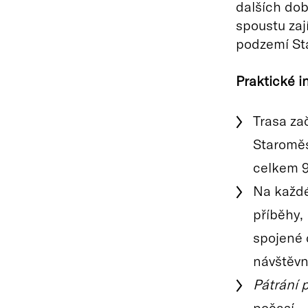
dalších dob
spoustu zaj
podzemí St
Praktické i
Trasa za
Staroměs
celkem 9
Na každé
příběhy,
spojené 
návštěvn
Pátrání 
počasí.