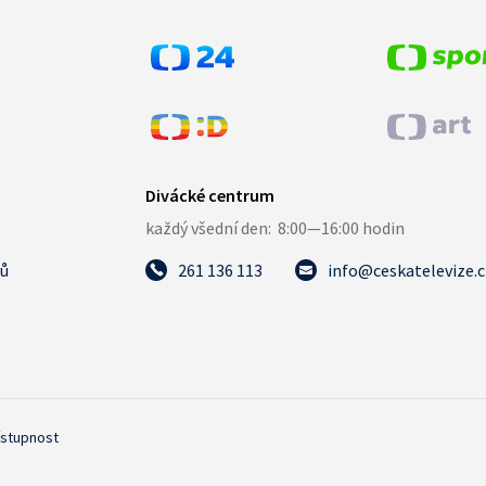
tů
261 136 113
info@ceskatelevize.
ístupnost