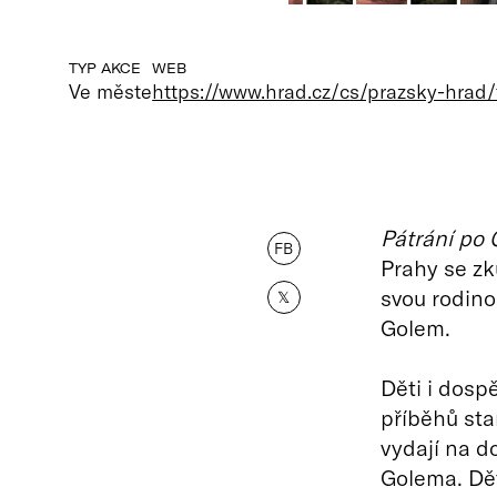
TYP AKCE
WEB
Ve měste
https://www.hrad.cz/cs/prazsky-hrad/t
Pátrání po 
FB
Prahy se z
svou rodino
𝕏
Golem.
Děti i dosp
příběhů st
vydají na d
Golema. Dět