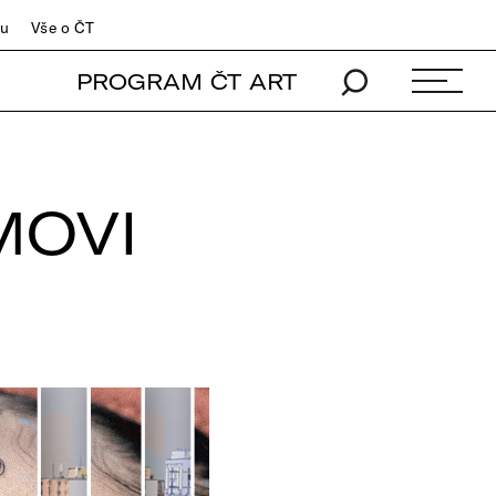
du
Vše o ČT
PROGRAM ČT ART
MOVI