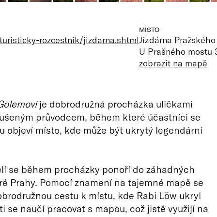
MÍSTO
uristicky-rozcestnik/jizdarna.shtml
Jízdárna Pražského
U Prašného mostu 3
zobrazit na mapě
Golemovi
je dobrodružná procházka uličkami
kušeným průvodcem, během které účastníci se
u objeví místo, kde může být ukrytý legendární
ělí se během procházky ponoří do záhadných
aré Prahy. Pomocí znamení na tajemné mapě se
obrodružnou cestu k místu, kde Rabi Löw ukryl
i se naučí pracovat s mapou, což jistě využijí na