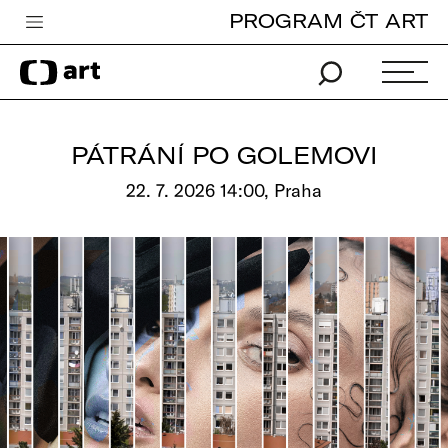
PROGRAM ČT ART
Česká televize
Zpravodajství
Sport
PÁTRÁNÍ PO GOLEMOVI
iVysílání
22. 7. 2026 14:00, Praha
TV program
Pro děti
edu
Vše o ČT