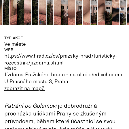
TYP AKCE
Ve měste
WEB
https://www.hrad.cz/cs/prazsky-hrad/turisticky-
rozcestnik/jizdarna.shtml
MÍSTO
Jízdárna Pražského hradu - na ulici před vchodem
U Prašného mostu 3, Praha
zobrazit na mapě
Pátrání po Golemovi
je dobrodružná
procházka uličkami Prahy se zkušeným
průvodcem, během které účastníci se svou
rodinou objeví místo, kde může být ukrytý