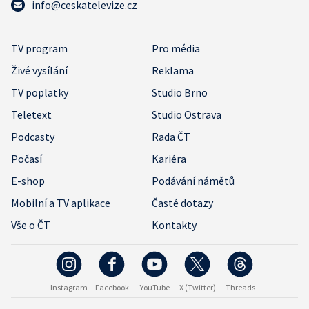
info@ceskatelevize.cz
TV program
Pro média
Živé vysílání
Reklama
TV poplatky
Studio Brno
Teletext
Studio Ostrava
Podcasty
Rada ČT
Počasí
Kariéra
E-shop
Podávání námětů
Mobilní a TV aplikace
Časté dotazy
Vše o ČT
Kontakty
Instagram
Facebook
YouTube
X (Twitter)
Threads