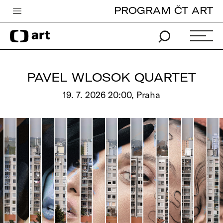
PROGRAM ČT ART
Česká televize
Zpravodajství
Sport
PAVEL WLOSOK QUARTET
iVysílání
19. 7. 2026 20:00, Praha
TV program
Pro děti
edu
Vše o ČT