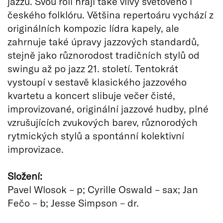
jazzu. Svou roli hrají také vlivy světového i
českého folklóru. Většina repertoáru vychází z
originálních kompozic lídra kapely, ale
zahrnuje také úpravy jazzových standardů,
stejně jako různorodost tradičních stylů od
swingu až po jazz 21. století. Tentokrát
vystoupí v sestavě klasického jazzového
kvartetu a koncert slibuje večer čisté,
improvizované, originální jazzové hudby, plné
vzrušujících zvukových barev, různorodých
rytmických stylů a spontánní kolektivní
improvizace.
Složení:
Pavel Wlosok – p; Cyrille Oswald – sax; Jan
Fečo – b; Jesse Simpson – dr.