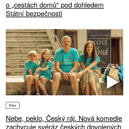
o „cestách domů“ pod dohledem
Státní bezpečnosti
film
Nebe, peklo, Český ráj. Nová komedie
zachycuje svéráz českých dovolených