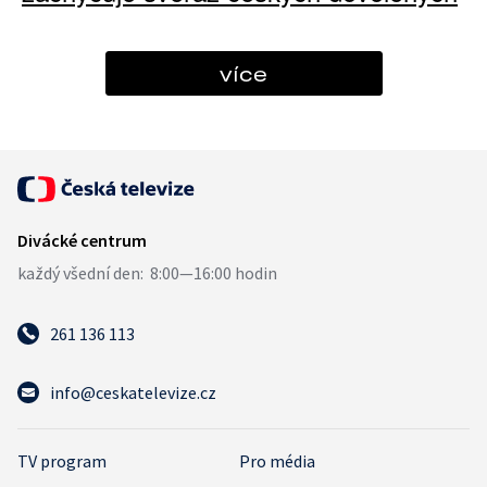
více
261 136 113
info@ceskatelevize.cz
TV program
Pro média