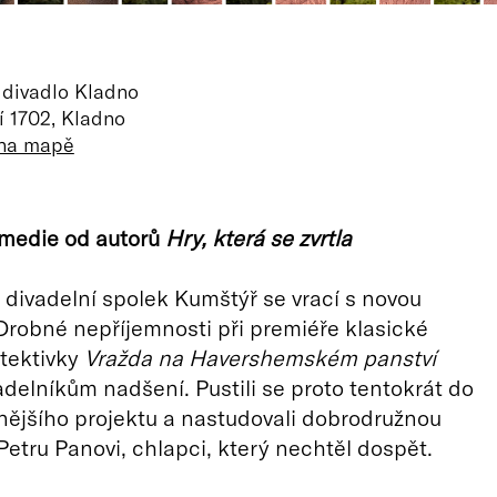
divadlo Kladno
í 1702, Kladno
 na mapě
omedie od autorů
Hry, která se zvrtla
divadelní spolek Kumštýř se vrací s novou
Drobné nepříjemnosti při premiéře klasické
tektivky
Vražda na Havershemském panství
adelníkům nadšení. Pustili se proto tentokrát do
nějšího projektu a nastudovali dobrodružnou
etru Panovi, chlapci, který nechtěl dospět.