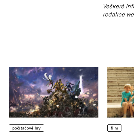
Veškeré inf
redakce we
počítačové hry
film