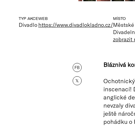
TYP AKCE
WEB
MÍSTO
Divadlo
https://www.divadlokladno.cz/
Městské 
Divadeln
zobrazit
Bláznivá k
FB
Ochotnický 
𝕏
inscenací! 
anglické de
nevzaly div
ještě nároč
pohádku o P