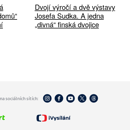
á
Dvojí výročí a dvě výstavy
 domů“
Josefa Sudka. A jedna
í
„divná“ finská dvojice
na sociálních sítích: