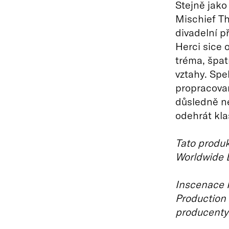
Stejně jako
Mischief Th
divadelní p
Herci sice 
tréma, špat
vztahy. Spe
propracova
důsledně ne
odehrát kl
Tato produk
Worldwide L
Inscenace 
Production
producenty