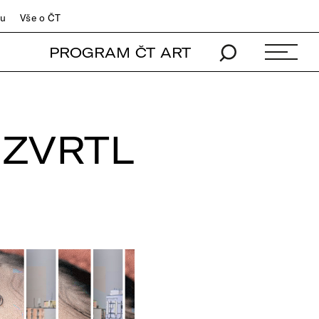
du
Vše o ČT
PROGRAM ČT ART
 ZVRTL