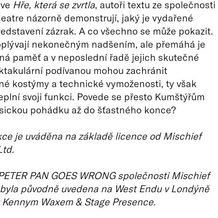
 ve
Hře, která se zvrtla
, autoři textu ze společnosti
eatre názorně demonstrují, jaký je vydařené
ředstavení zázrak. A co všechno se může pokazit.
oplývají nekonečným nadšením, ale přemáhá je
ná paměť a v neposlední řadě jejich skutečné
ktakulární podívanou mohou zachránit
né kostýmy a technické vymoženosti, ty však
plní svoji funkci. Povede se přesto Kumštýřům
asickou pohádku až do šťastného konce?
ce je uváděna na základě licence od Mischief
td.
PETER PAN GOES WRONG společnosti Mischief
 byla původně uvedena na West Endu v Londýně
 Kennym Waxem & Stage Presence.