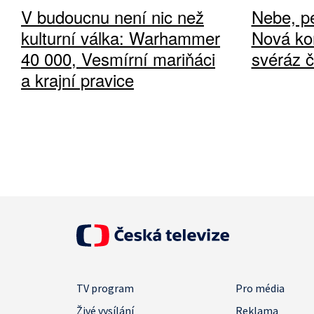
V budoucnu není nic než
Nebe, pe
kulturní válka: Warhammer
Nová ko
40 000, Vesmírní mariňáci
svéráz 
a krajní pravice
TV program
Pro média
Živé vysílání
Reklama