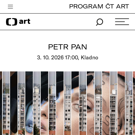
PROGRAM ČT ART
Česká televize
Zpravodajství
Sport
PETR PAN
iVysílání
3. 10. 2026 17:00, Kladno
TV program
Pro děti
edu
Vše o ČT