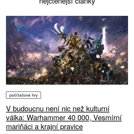
nejčtenější články
počítačové hry
V budoucnu není nic než kulturní
válka: Warhammer 40 000, Vesmírní
mariňáci a krajní pravice