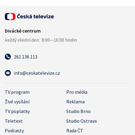
261 136 113
info@ceskatelevize.cz
TV program
Pro média
Živé vysílání
Reklama
TV poplatky
Studio Brno
Teletext
Studio Ostrava
Podcasty
Rada ČT