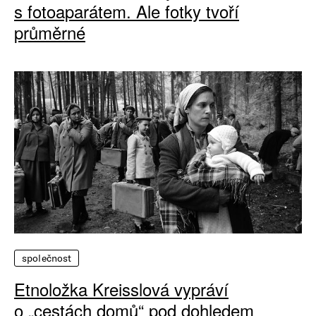
s fotoaparátem. Ale fotky tvoří
průměrné
společnost
Etnoložka Kreisslová vypráví
o „cestách domů“ pod dohledem