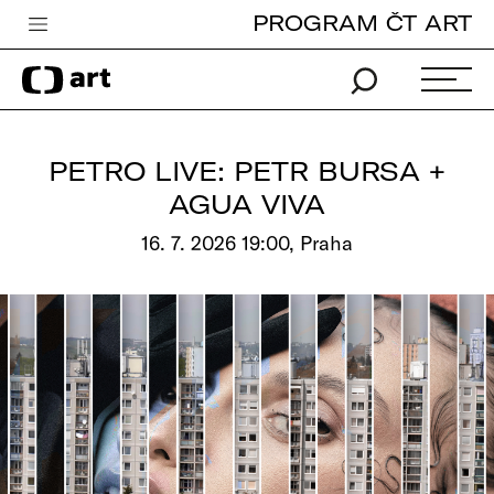
PROGRAM ČT ART
Česká televize
Zpravodajství
Sport
PETRO LIVE: PETR BURSA +
iVysílání
AGUA VIVA
TV program
16. 7. 2026 19:00, Praha
Pro děti
edu
Vše o ČT