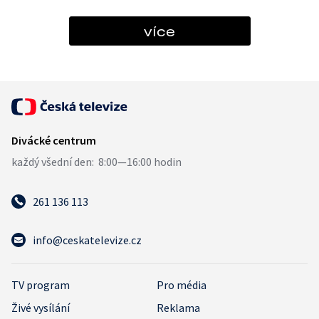
více
261 136 113
info@ceskatelevize.cz
TV program
Pro média
Živé vysílání
Reklama