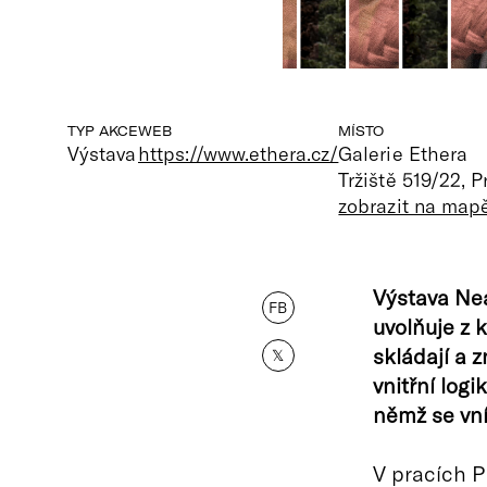
TYP AKCE
WEB
MÍSTO
Výstava
https://www.ethera.cz/
Galerie Ethera
Tržiště 519/22, 
zobrazit na map
Výstava Nea
FB
uvolňuje z k
skládají a 
𝕏
vnitřní logi
němž se vn
V pracích Ph