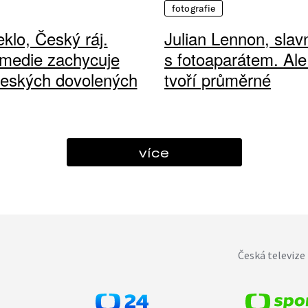
fotografie
klo, Český ráj.
Julian Lennon, sla
medie zachycuje
s fotoaparátem. Ale
českých dovolených
tvoří průměrné
více
Česká televize 