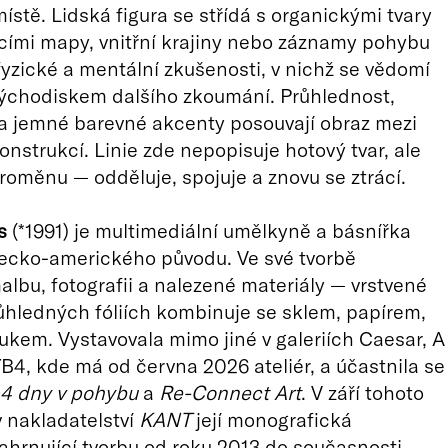
stě. Lidská figura se střídá s organickými tvary
cími mapy, vnitřní krajiny nebo záznamy pohybu
yzické a mentální zkušenosti, v nichž se vědomí
východiskem dalšího zkoumání. Průhlednost,
a jemné barevné akcenty posouvají obraz mezi
onstrukcí. Linie zde nepopisuje hotový tvar, ale
roměnu — odděluje, spojuje a znovu se ztrácí.
s
(*1991) je multimediální umělkyně a básnířka
cko-amerického původu. Ve své tvorbě
albu, fotografii a nalezené materiály — vrstvené
ůhledných fóliích kombinuje se sklem, papírem,
vukem. Vystavovala mimo jiné v galeriích Caesar, A
B4, kde má od června 2026 ateliér, a účastnila se
4 dny v pohybu
a
Re-Connect Art
. V září tohoto
v nakladatelství
KANT
její monografická
ahrnující tvorbu od roku 2013 do současnosti.