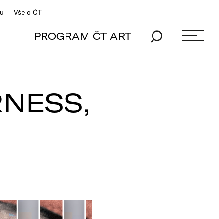
du
Vše o ČT
PROGRAM ČT ART
RNESS,