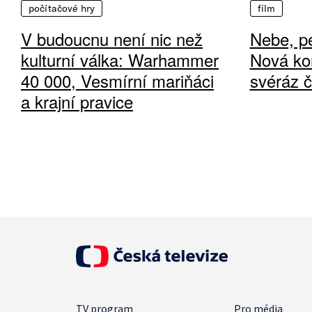
počítačové hry
film
V budoucnu není nic než
Nebe, pe
kulturní válka: Warhammer
Nová ko
40 000, Vesmírní mariňáci
svéráz 
a krajní pravice
TV program
Pro média