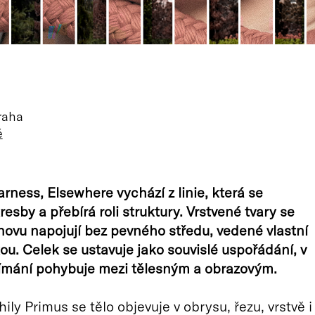
Praha
ě
rness, Elsewhere vychází z linie, která se
resby a přebírá roli struktury. Vrstvené tvary se
znovu napojují bez pevného středu, vedené vlastní
kou. Celek se ustavuje jako souvislé uspořádání, v
ímání pohybuje mezi tělesným a obrazovým.
ily Primus se tělo objevuje v obrysu, řezu, vrstvě i