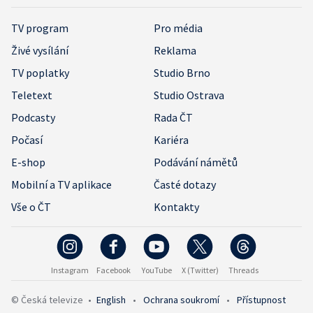
TV program
Pro média
Živé vysílání
Reklama
TV poplatky
Studio Brno
Teletext
Studio Ostrava
Podcasty
Rada ČT
Počasí
Kariéra
E-shop
Podávání námětů
Mobilní a TV aplikace
Časté dotazy
Vše o ČT
Kontakty
Instagram
Facebook
YouTube
X (Twitter)
Threads
© Česká televize
•
English
•
Ochrana soukromí
•
Přístupnost