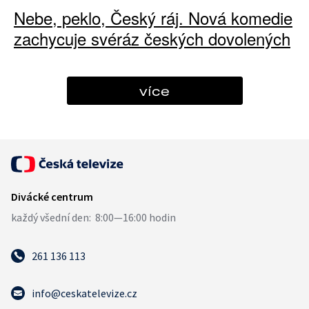
Nebe, peklo, Český ráj. Nová komedie
zachycuje svéráz českých dovolených
více
261 136 113
info@ceskatelevize.cz