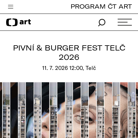
PROGRAM ČT ART
Česká televize
Zpravodajství
Sport
PIVNÍ & BURGER FEST TELČ
iVysílání
2026
TV program
11. 7. 2026 12:00, Telč
Pro děti
edu
Vše o ČT