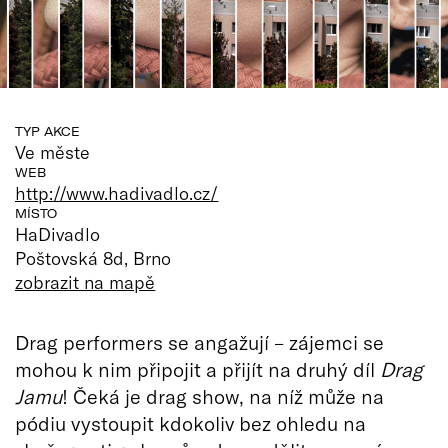
TYP AKCE
Ve měste
WEB
http://www.hadivadlo.cz/
MÍSTO
HaDivadlo
Poštovská 8d, Brno
zobrazit na mapě
Drag performers se angažují –⁠⁠⁠⁠⁠⁠ zájemci se
mohou k nim připojit a přijít na druhý díl
Drag
Jamu
! Čeká je drag show, na níž může na
pódiu vystoupit kdokoliv bez ohledu na