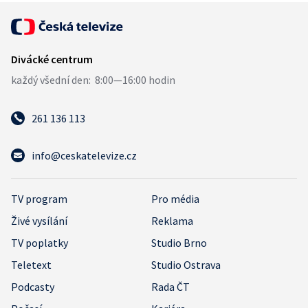
261 136 113
info@ceskatelevize.cz
TV program
Pro média
Živé vysílání
Reklama
TV poplatky
Studio Brno
Teletext
Studio Ostrava
Podcasty
Rada ČT