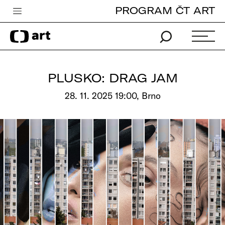
PROGRAM ČT ART
Česká televize
Zpravodajství
Sport
PLUSKO: DRAG JAM
iVysílání
28. 11. 2025 19:00, Brno
TV program
Pro děti
edu
Vše o ČT