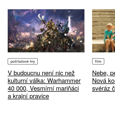
počítačové hry
film
V budoucnu není nic než
Nebe, pe
kulturní válka: Warhammer
Nová ko
40 000, Vesmírní mariňáci
svéráz 
a krajní pravice