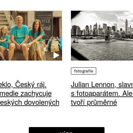
fotografie
klo, Český ráj.
Julian Lennon, sla
medie zachycuje
s fotoaparátem. Ale
českých dovolených
tvoří průměrné