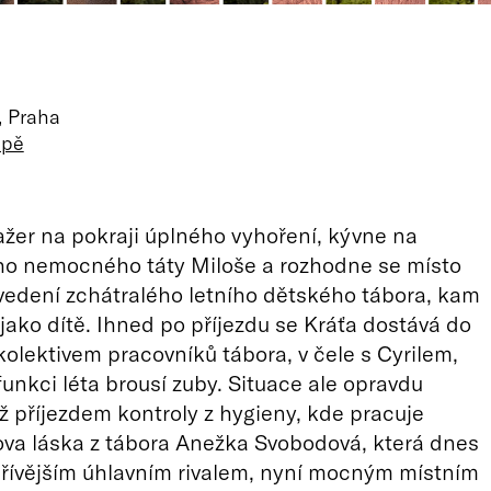
, Praha
apě
žer na pokraji úplného vyhoření, kývne na
ho nemocného táty Miloše a rozhodne se místo
vedení zchátralého letního dětského tábora, kam
 jako dítě. Ihned po příjezdu se Kráťa dostává do
 kolektivem pracovníků tábora, v čele s Cyrilem,
funkci léta brousí zuby. Situace ale opravdu
ž příjezdem kontroly z hygieny, kde pracuje
va láska z tábora Anežka Svobodová, která dnes
 dřívějším úhlavním rivalem, nyní mocným místním