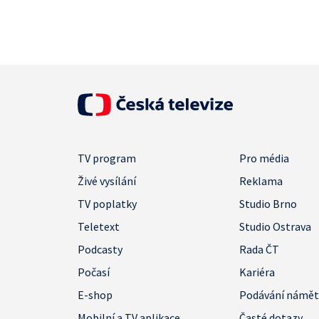
TV program
Pro média
Živé vysílání
Reklama
TV poplatky
Studio Brno
Teletext
Studio Ostrava
Podcasty
Rada ČT
Počasí
Kariéra
E-shop
Podávání námě
Mobilní a TV aplikace
Časté dotazy