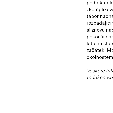
podnikatele
zkomplikova
tábor nachá
rozpadajíc
si znovu na
pokouší nap
léto na sta
začátek. Mo
okolnostem o
Veškeré inf
redakce we