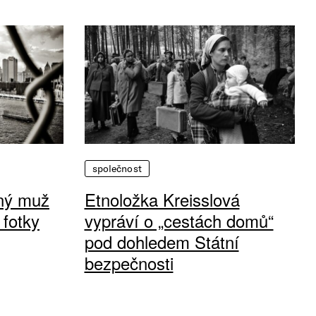
společnost
vný muž
Etnoložka Kreisslová
 fotky
vypráví o „cestách domů“
pod dohledem Státní
bezpečnosti