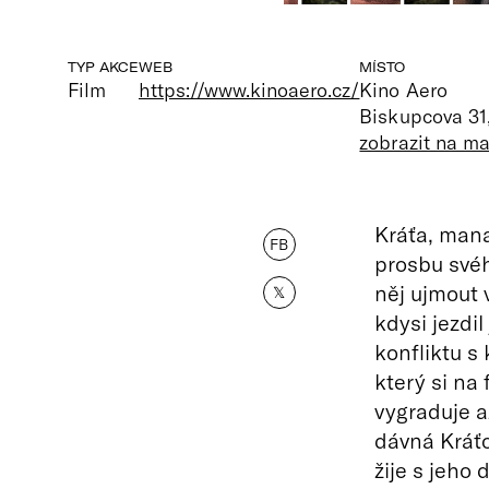
TYP AKCE
WEB
MÍSTO
Film
https://www.kinoaero.cz/
Kino Aero
Biskupcova 31
zobrazit na m
Kráťa, mana
FB
prosbu své
něj ujmout 
𝕏
kdysi jezdil
konfliktu s
který si na 
vygraduje a
dávná Kráťo
žije s jeho