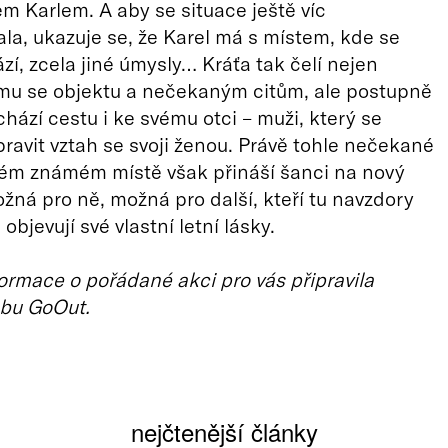
m Karlem. A aby se situace ještě víc
la, ukazuje se, že Karel má s místem, kde se
zí, zcela jiné úmysly… Kráťa tak čelí nejen
ímu se objektu a nečekaným citům, ale postupně
chází cestu i ke svému otci – muži, který se
ravit vztah se svoji ženou. Právě tohle nečekané
rém známém místě však přináší šanci na nový
žná pro ně, možná pro další, kteří tu navzdory
bjevují své vlastní letní lásky.
ormace o pořádané akci pro vás připravila
bu GoOut.
nejčtenější články