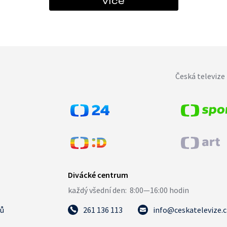
více
Česká televize 
tů
261 136 113
info@ceskatelevize.