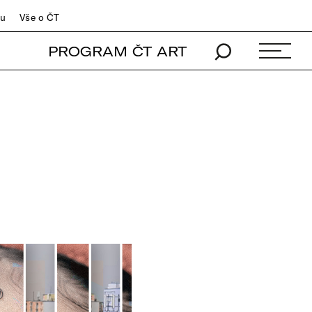
du
Vše o ČT
PROGRAM ČT ART