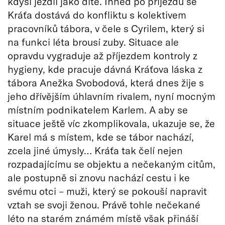
kdysi jezdil jako dítě. Ihned po příjezdu se
Kráťa dostává do konfliktu s kolektivem
pracovníků tábora, v čele s Cyrilem, který si
na funkci léta brousí zuby. Situace ale
opravdu vygraduje až příjezdem kontroly z
hygieny, kde pracuje dávná Kráťova láska z
tábora Anežka Svobodová, která dnes žije s
jeho dřívějším úhlavním rivalem, nyní mocným
místním podnikatelem Karlem. A aby se
situace ještě víc zkomplikovala, ukazuje se, že
Karel má s místem, kde se tábor nachází,
zcela jiné úmysly… Kráťa tak čelí nejen
rozpadajícímu se objektu a nečekaným citům,
ale postupně si znovu nachází cestu i ke
svému otci – muži, který se pokouší napravit
vztah se svoji ženou. Právě tohle nečekané
léto na starém známém místě však přináší