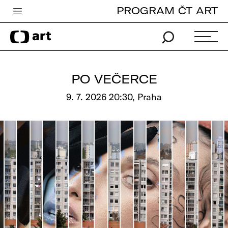
PROGRAM ČT ART
Česká televize
Zpravodajství
Sport
PO VEČERCE
iVysílání
9. 7. 2026 20:30, Praha
TV program
Pro děti
edu
Vše o ČT