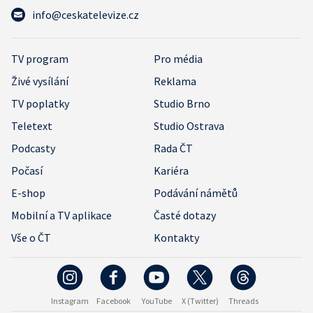
info@ceskatelevize.cz
TV program
Pro média
Živé vysílání
Reklama
TV poplatky
Studio Brno
Teletext
Studio Ostrava
Podcasty
Rada ČT
Počasí
Kariéra
E-shop
Podávání námětů
Mobilní a TV aplikace
Časté dotazy
Vše o ČT
Kontakty
Instagram
Facebook
YouTube
X (Twitter)
Threads