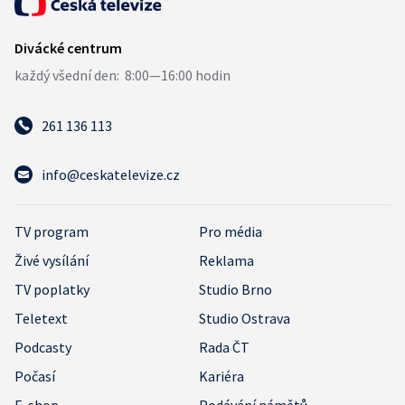
261 136 113
info@ceskatelevize.cz
TV program
Pro média
Živé vysílání
Reklama
TV poplatky
Studio Brno
Teletext
Studio Ostrava
Podcasty
Rada ČT
Počasí
Kariéra