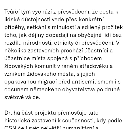
Tvůrčí tým vychází z přesvědčení, že cesta k
lidské důstojnosti vede přes konkrétní
příběhy, setkání s minulostí a sdílený prožitek
toho, jak dějiny dopadají na obyčejné lidi bez
rozdílu národnosti, etnicity či přesvědčení. V
několika zastaveních prochází účastníci a
účastnice místa spojená s příchodem
židovských komunit v raném středověku a
vznikem židovského města, s jejich
opakovanou migrací před antisemitismem i s
odsunem německého obyvatelstva po druhé
světové válce.
Druhá část projektu přemosťuje tato
historická zastavení k současnosti, kdy podle
OSN čelí svět největší humanitární a