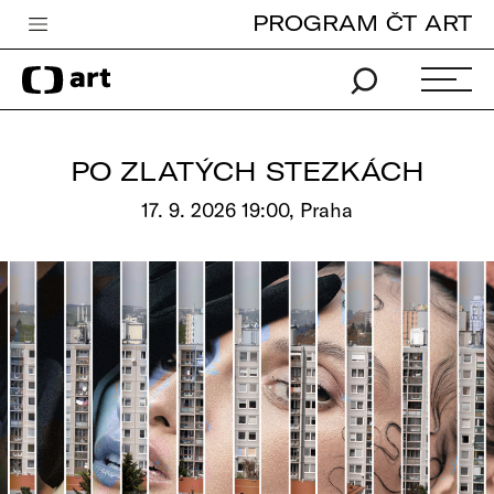
PROGRAM ČT ART
Česká televize
Zpravodajství
Sport
PO ZLATÝCH STEZKÁCH
iVysílání
17. 9. 2026 19:00, Praha
TV program
Pro děti
edu
Vše o ČT