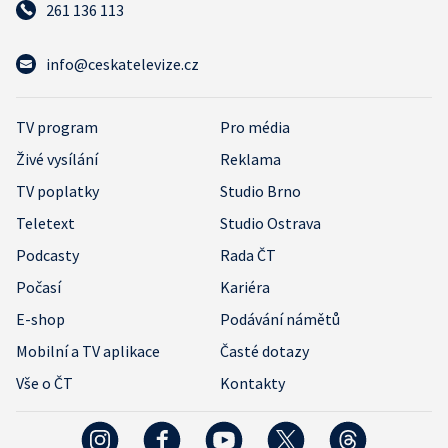
261 136 113
info@ceskatelevize.cz
TV program
Pro média
Živé vysílání
Reklama
TV poplatky
Studio Brno
Teletext
Studio Ostrava
Podcasty
Rada ČT
Počasí
Kariéra
E-shop
Podávání námětů
Mobilní a TV aplikace
Časté dotazy
Vše o ČT
Kontakty