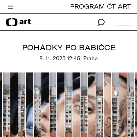
PROGRAM ČT ART
Česká televize
Zpravodajství
Sport
POHÁDKY PO BABIČCE
iVysílání
8. 11. 2025 12:45, Praha
TV program
Pro děti
edu
Vše o ČT