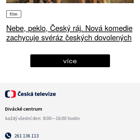
film
Nebe, peklo, Český ráj. Nová komedie
zachycuje svéráz českých dovolených
více
261 136 113