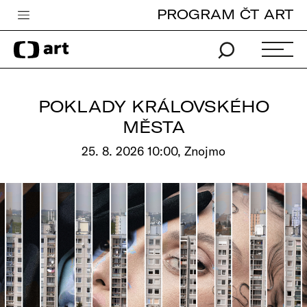
PROGRAM ČT ART
Česká televize
Zpravodajství
Sport
POKLADY KRÁLOVSKÉHO
iVysílání
MĚSTA
TV program
25. 8. 2026 10:00, Znojmo
Pro děti
edu
Vše o ČT