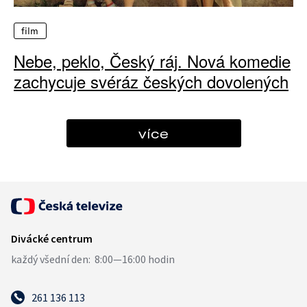
film
Nebe, peklo, Český ráj. Nová komedie
zachycuje svéráz českých dovolených
více
261 136 113