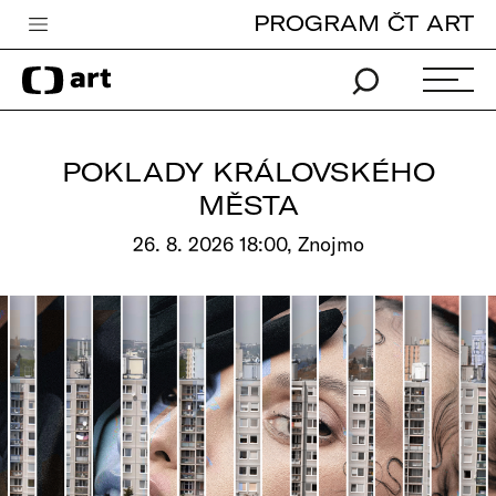
PROGRAM ČT ART
Česká televize
Zpravodajství
Sport
POKLADY KRÁLOVSKÉHO
iVysílání
MĚSTA
TV program
26. 8. 2026 18:00, Znojmo
Pro děti
edu
Vše o ČT