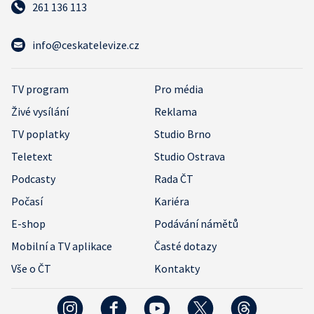
261 136 113
info@ceskatelevize.cz
TV program
Pro média
Živé vysílání
Reklama
TV poplatky
Studio Brno
Teletext
Studio Ostrava
Podcasty
Rada ČT
Počasí
Kariéra
E-shop
Podávání námětů
Mobilní a TV aplikace
Časté dotazy
Vše o ČT
Kontakty