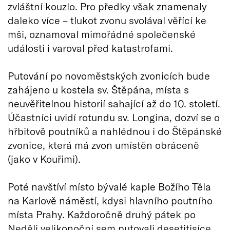
zvláštní kouzlo. Pro předky však znamenaly
daleko více – tlukot zvonu svolával věřící ke
mši, oznamoval mimořádné společenské
události i varoval před katastrofami.
Putování po novoměstských zvonicích bude
zahájeno u kostela sv. Štěpána, místa s
neuvěřitelnou historií sahající až do 10. století.
Účastníci uvidí rotundu sv. Longina, dozví se o
hřbitově poutníků a nahlédnou i do Štěpánské
zvonice, která má zvon umístěn obráceně
(jako v Kouřimi).
Poté navštíví místo bývalé kaple Božího Těla
na Karlově náměstí, kdysi hlavního poutního
místa Prahy. Každoročně druhý pátek po
Neděli velikonoční sem putovali desetitisíce