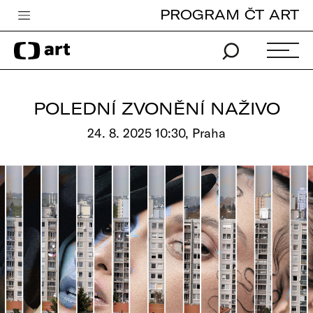
PROGRAM ČT ART
Česká televize
Zpravodajství
Sport
POLEDNÍ ZVONĚNÍ NAŽIVO
iVysílání
24. 8. 2025 10:30, Praha
TV program
Pro děti
edu
Vše o ČT