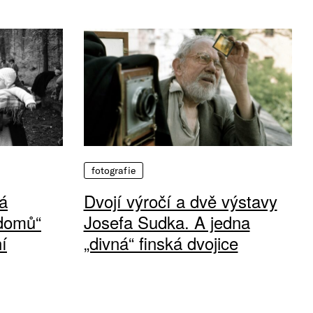
fotografie
á
Dvojí výročí a dvě výstavy
 domů“
Josefa Sudka. A jedna
í
„divná“ finská dvojice