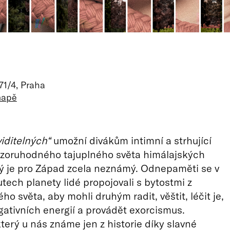
71/4, Praha
mapě
iditelných“
umožní divákům intimní a strhující
ozoruhodného tajuplného světa himálajských
rý je pro Západ zcela neznámý. Odnepaměti se v
tech planety lidé propojovali s bytostmi z
o světa, aby mohli druhým radit, věštit, léčit je,
egativních energií a provádět exorcismus.
erý u nás známe jen z historie díky slavné