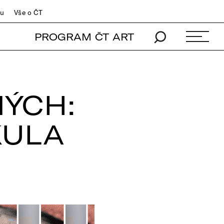
du
Vše o ČT
PROGRAM ČT ART
NÝCH:
KULA