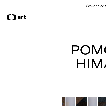
Česká televi
POMO
HIM