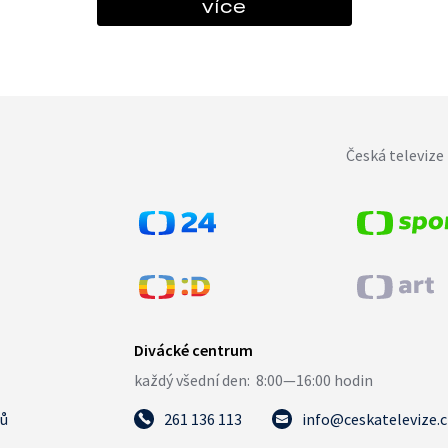
více
Česká televize 
tů
261 136 113
info@ceskatelevize.