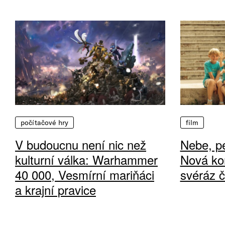
počítačové hry
film
V budoucnu není nic než
Nebe, pe
kulturní válka: Warhammer
Nová ko
40 000, Vesmírní mariňáci
svéráz 
a krajní pravice