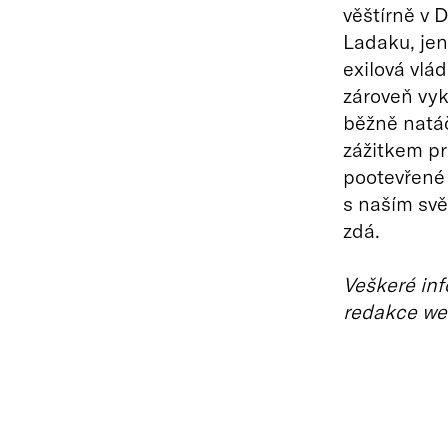
věštírně v D
Ladaku, jen
exilová vlád
zároveň vyk
běžně natá
zážitkem pr
pootevřené d
s naším svě
zdá.
Veškeré inf
redakce we