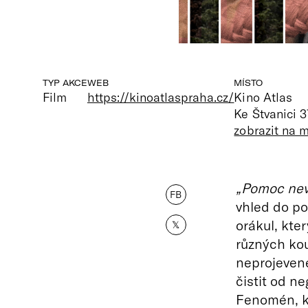
TYP AKCE
WEB
MÍSTO
Film
https://kinoatlaspraha.cz/
Kino Atlas
Ke Štvanici 3
zobrazit na 
„Pomoc nev
FB
vhled do p
orákul, kte
𝕏
různých kou
neprojevenéh
čistit od n
Fenomén, kt