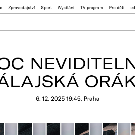
ze
Zpravodajství
Sport
iVysílání
TV program
Pro děti
e
C NEVIDITEL
ÁLAJSKÁ ORÁ
6. 12. 2025 19:45, Praha