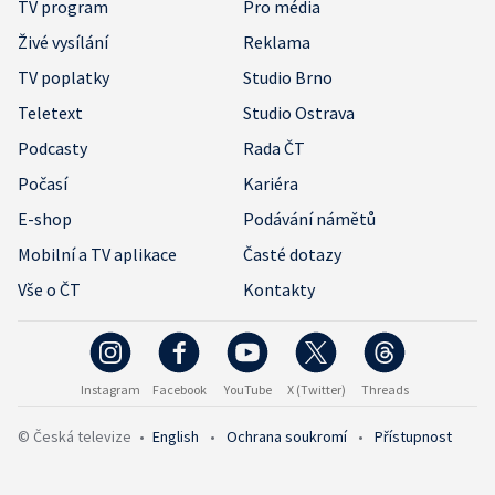
TV program
Pro média
Živé vysílání
Reklama
TV poplatky
Studio Brno
Teletext
Studio Ostrava
Podcasty
Rada ČT
Počasí
Kariéra
E-shop
Podávání námětů
Mobilní a TV aplikace
Časté dotazy
Vše o ČT
Kontakty
Instagram
Facebook
YouTube
X (Twitter)
Threads
© Česká televize
•
English
•
Ochrana soukromí
•
Přístupnost