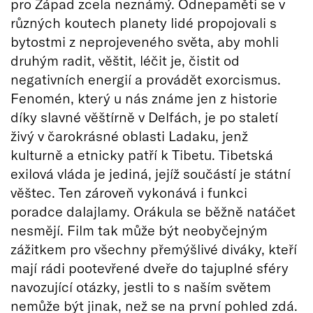
pro Západ zcela neznámý. Odnepaměti se v
různých koutech planety lidé propojovali s
bytostmi z neprojeveného světa, aby mohli
druhým radit, věštit, léčit je, čistit od
negativních energií a provádět exorcismus.
Fenomén, který u nás známe jen z historie
díky slavné věštírně v Delfách, je po staletí
živý v čarokrásné oblasti Ladaku, jenž
kulturně a etnicky patří k Tibetu. Tibetská
exilová vláda je jediná, jejíž součástí je státní
věštec. Ten zároveň vykonává i funkci
poradce dalajlamy. Orákula se běžně natáčet
nesmějí. Film tak může být neobyčejným
zážitkem pro všechny přemýšlivé diváky, kteří
mají rádi pootevřené dveře do tajuplné sféry
navozující otázky, jestli to s naším světem
nemůže být jinak, než se na první pohled zdá.