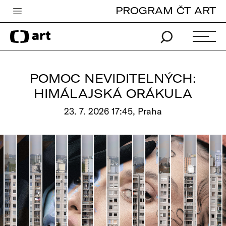
PROGRAM ČT ART
Česká televize
Zpravodajství
Sport
POMOC NEVIDITELNÝCH:
iVysílání
HIMÁLAJSKÁ ORÁKULA
TV program
23. 7. 2026 17:45, Praha
Pro děti
edu
Vše o ČT