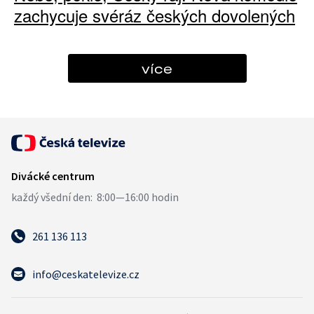
zachycuje svéráz českých dovolených
více
261 136 113
info@ceskatelevize.cz