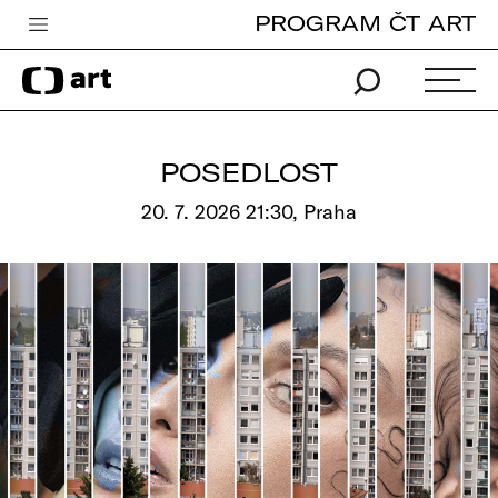
PROGRAM ČT ART
Česká televize
Zpravodajství
Sport
POSEDLOST
iVysílání
20. 7. 2026 21:30, Praha
TV program
Pro děti
edu
Vše o ČT