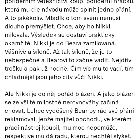
pofidérním vetešnictví koupí pofidérní hračku,
která mu dle návodu může splnit jedno přání.
A to jakékoliv. Mladík o tom svém nemusí
dlouho přemýšlet. Chce, aby ho Nikki
milovala. Výsledek se dostaví prakticky
okamžitě. Nikki je do Beara zamilovaná.
Vášnivě a šíleně. Až tak šíleně, že je to
nebezpečné a Bearovi to začne vadit. Nejdřív
trošku a pak už hodně. Čím víc mu to vadí, tím
chladnější jsou jeho city vůči Nikki.
Ale Nikki je do něj pořád blázen. A jako blázen
se ze vší té milostné nerovnováhy začíná
chovat. Lehce vyděšený Bear by rád své přání
reklamoval, jenže majitel obchodu, ve kterém
přací nástroj koupil, mu moc nepomůže,
respektive mu dá radu, kterou nechtěl slyšet.