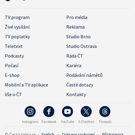
TV program
Pro média
Živé vysílání
Reklama
TV poplatky
Studio Brno
Teletext
Studio Ostrava
Podcasty
Rada ČT
Počasí
Kariéra
E-shop
Podávání námětů
Mobilní a TV aplikace
Časté dotazy
Vše o ČT
Kontakty
Instagram
Facebook
YouTube
X (Twitter)
Threads
© Česká televize
•
English
•
Ochrana soukromí
•
Přístupnost