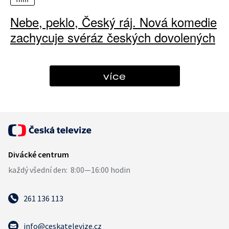
Nebe, peklo, Český ráj. Nová komedie
zachycuje svéráz českých dovolených
více
261 136 113
info@ceskatelevize.cz