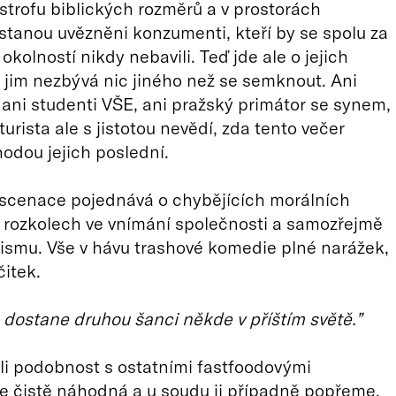
strofu biblických rozměrů a v prostorách
tanou uvězněni konzumenti, kteří by se spolu za
kolností nikdy nebavili. Teď jde ale o jejich
ak jim nezbývá nic jiného než se semknout. Ani
 ani studenti VŠE, ani pražský primátor se synem,
turista ale s jistotou nevědí, zda tento večer
dou jejich poslední.
nscenace pojednává o chybějících morálních
 rozkolech ve vnímání společnosti a samozřejmě
smu. Vše v hávu trashové komedie plné narážek,
čitek.
o dostane druhou šanci někde v příštím světě.”
oli podobnost s ostatními fastfoodovými
je čistě náhodná a u soudu ji případně popřeme.