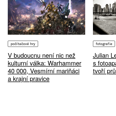
počítačové hry
fotografie
V budoucnu není nic než
Julian L
kulturní válka: Warhammer
s fotoap
40 000, Vesmírní mariňáci
tvoří pr
a krajní pravice