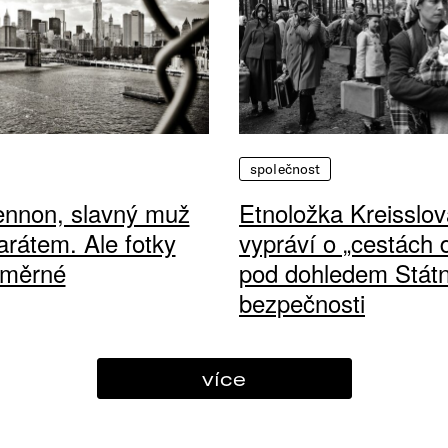
společnost
ennon, slavný muž
Etnoložka Kreisslov
arátem. Ale fotky
vypráví o „cestách
ůměrné
pod dohledem Státn
bezpečnosti
více