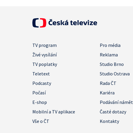
TV program
Pro média
Živé vysílání
Reklama
TV poplatky
Studio Brno
Teletext
Studio Ostrava
Podcasty
Rada ČT
Počasí
Kariéra
E-shop
Podávání námě
Mobilní a TV aplikace
Časté dotazy
Vše o ČT
Kontakty