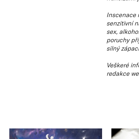
Inscenace n
senzitivní 
sex, alkohol
poruchy pří
silný zápa
Veškeré inf
redakce we