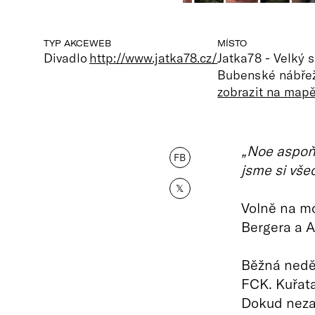
TYP AKCE
WEB
MÍSTO
Divadlo
http://www.jatka78.cz/
Jatka78 - Velký s
Bubenské nábřež
zobrazit na map
„Noe aspoň 
FB
jsme si vše
𝕏
Volně na mo
Bergera a A
Běžná neděl
FCK. Kuřata
Dokud neza