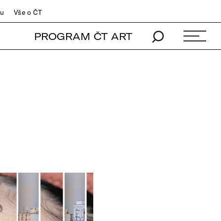
du
Vše o ČT
PROGRAM ČT ART