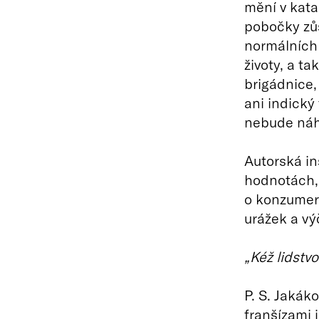
mění v kata
pobočky zůs
normálních o
životy, a t
brigádnice,
ani indický 
nebude náho
Autorská i
hodnotách,
o konzumeri
urážek a vý
„Kéž lidstv
P. S. Jakák
franšízami 