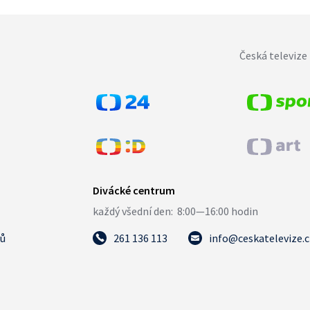
Česká televize 
tů
261 136 113
info@ceskatelevize.