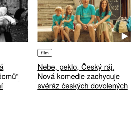
film
á
Nebe, peklo, Český ráj.
 domů“
Nová komedie zachycuje
í
svéráz českých dovolených