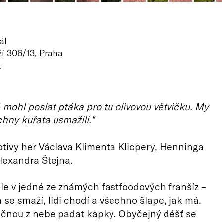
ál
í 306/13, Praha
ě
mohl poslat ptáka pro tu olivovou větvičku. My
chny kuřata usmažili.“
tivy her Václava Klimenta Klicpery, Henninga
lexandra Štejna.
e v jedné ze známých fastfoodových franšíz –
 se smaží, lidi chodí a všechno šlape, jak má.
čnou z nebe padat kapky. Obyčejný déšť se