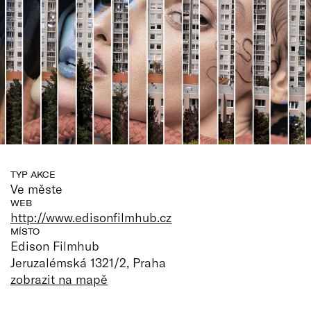
TYP AKCE
Ve měste
WEB
http://www.edisonfilmhub.cz
MÍSTO
Edison Filmhub
Jeruzalémská 1321/2, Praha
zobrazit na mapě