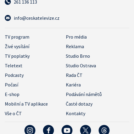
261 136 113
info@ceskatelevize.cz
TV program
Pro média
Živé vysílání
Reklama
TV poplatky
Studio Brno
Teletext
Studio Ostrava
Podcasty
Rada ČT
Počasí
Kariéra
E-shop
Podávání námětů
Mobilní a TV aplikace
Časté dotazy
Vše o ČT
Kontakty