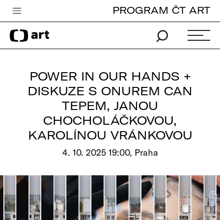
PROGRAM ČT ART
Česká televize
Zpravodajství
Sport
POWER IN OUR HANDS +
iVysílání
DISKUZE S ONUREM CAN
TEPEM, JANOU
TV program
CHOCHOLÁČKOVOU,
Pro děti
KAROLÍNOU VRÁNKOVOU
edu
4. 10. 2025 19:00, Praha
Vše o ČT