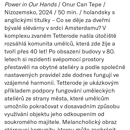
Power in Our Hands
/ Onur Can Tepe /
Nizozemsko, 2024 / 50 min. / holandsky s
anglickými titulky – Co se děje za dveřmi
bývalé slévárny v srdci Amsterdamu? V
komplexu zvaném Tetterode našla útočiště
rozsáhlá komunita umělců, která zde žije a
tvoří přes 40 let! Po obsazení budovy v 80.
letech si rezidenti svépomocí prostory
přestavěli na obytné ateliéry a podle společně
nastavených pravidel zde dodnes fungují ve
vzájemné harmonii. Tetterode je ukázkovým
příkladem podpory fungování uměleckých
ateliérů ze strany města, které umělcům
umožnilo pokračovat v dosavadním způsobu
využívání objektu jeho odkoupením od
soukromého majitele. Melancholický obraz
stárnoucí komunity, kterou může zachránit,