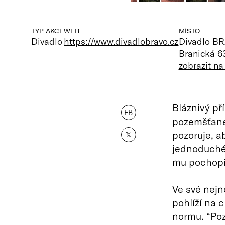
TYP AKCE
WEB
MÍSTO
Divadlo
https://www.divadlobravo.cz
Divadlo B
Branická 6
zobrazit n
Bláznivý př
FB
pozemšťane
pozoruje, a
𝕏
jednoduché.
mu pochopi
Ve své nejn
pohlíží na 
normu. “Poz