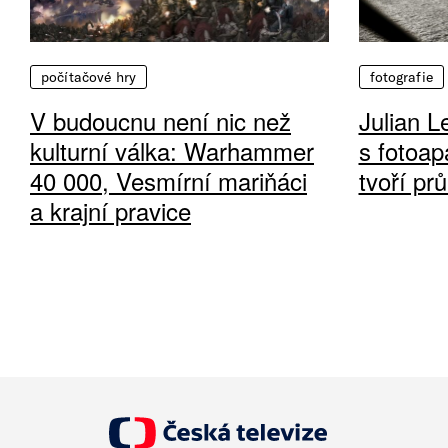
počítačové hry
fotografie
V budoucnu není nic než
Julian L
kulturní válka: Warhammer
s fotoap
40 000, Vesmírní mariňáci
tvoří pr
a krajní pravice