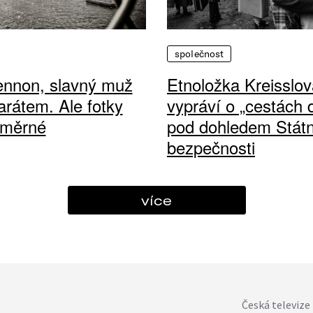
společnost
ennon, slavný muž
Etnoložka Kreisslov
arátem. Ale fotky
vypráví o „cestách
ůměrné
pod dohledem Státn
bezpečnosti
více
Česká televize 