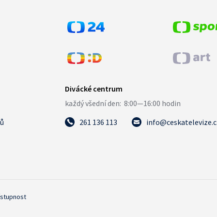
tů
261 136 113
info@ceskatelevize.
ístupnost