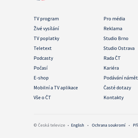
TV program
Pro média
Živé vysílání
Reklama
TV poplatky
Studio Brno
Teletext
Studio Ostrava
Podcasty
Rada ČT
Počasí
Kariéra
E-shop
Podávání námě
Mobilní a TV aplikace
Časté dotazy
Vše o ČT
Kontakty
© Česká televize
•
English
•
Ochrana soukromí
•
Př