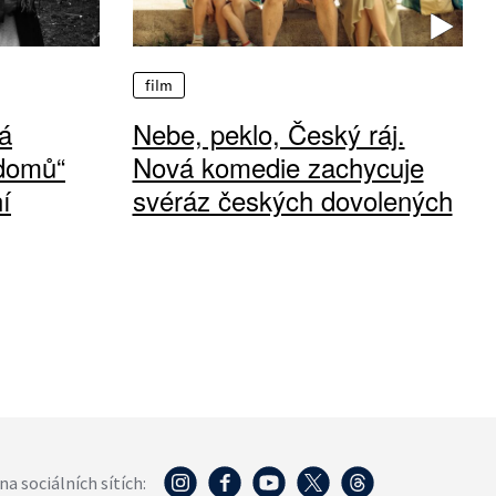
film
á
Nebe, peklo, Český ráj.
 domů“
Nová komedie zachycuje
í
svéráz českých dovolených
na sociálních sítích: