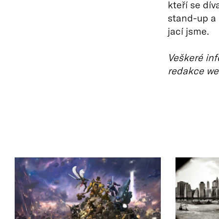
kteří se dí
stand-up a
jací jsme.
Veškeré inf
redakce we