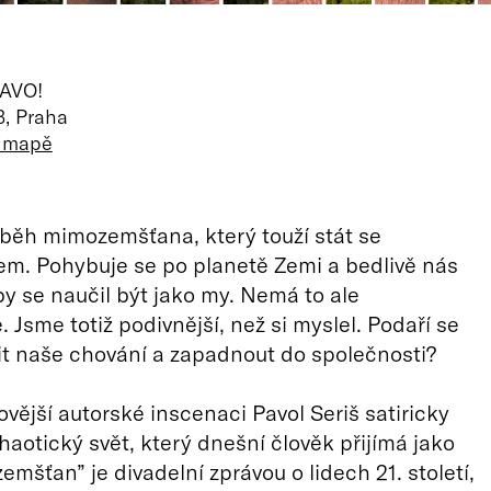
RAVO!
3, Praha
a mapě
íběh mimozemšťana, který touží stát se
m. Pohybuje se po planetě Zemi a bedlivě nás
by se naučil být jako my. Nemá to ale
 Jsme totiž podivnější, než si myslel. Podaří se
t naše chování a zapadnout do společnosti?
ovější autorské inscenaci Pavol Seriš satiricky
chaotický svět, který dnešní člověk přijímá jako
emšťan” je divadelní zprávou o lidech 21. století,