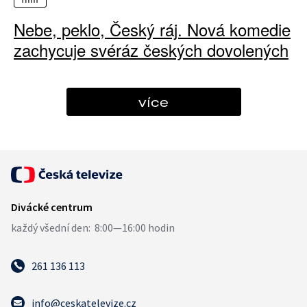
Nebe, peklo, Český ráj. Nová komedie
zachycuje svéráz českých dovolených
více
261 136 113
info@ceskatelevize.cz