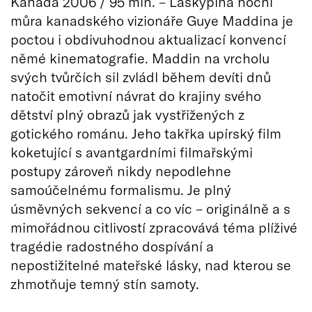
Kanada 2006 / 95 min. – Láskyplná noční
můra kanadského vizionáře Guye Maddina je
poctou i obdivuhodnou aktualizací konvencí
němé kinematografie. Maddin na vrcholu
svých tvůrčích sil zvládl během devíti dnů
natočit emotivní návrat do krajiny svého
dětství plný obrazů jak vystřižených z
gotického románu. Jeho takřka upírský film
koketující s avantgardními filmařskými
postupy zároveň nikdy nepodlehne
samoúčelnému formalismu. Je plný
úsměvných sekvencí a co víc – originálně a s
mimořádnou citlivostí zpracovává téma plíživé
tragédie radostného dospívání a
nepostižitelné mateřské lásky, nad kterou se
zhmotňuje temný stín samoty.