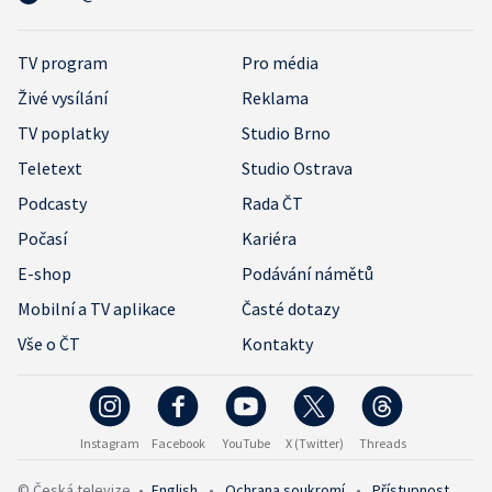
TV program
Pro média
Živé vysílání
Reklama
TV poplatky
Studio Brno
Teletext
Studio Ostrava
Podcasty
Rada ČT
Počasí
Kariéra
E-shop
Podávání námětů
Mobilní a TV aplikace
Časté dotazy
Vše o ČT
Kontakty
Instagram
Facebook
YouTube
X (Twitter)
Threads
© Česká televize
•
English
•
Ochrana soukromí
•
Přístupnost