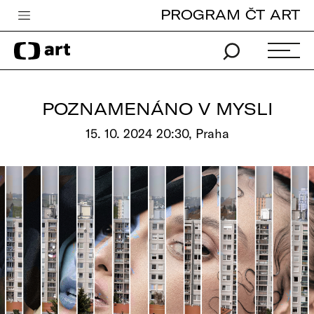
PROGRAM ČT ART
Česká televize
Zpravodajství
Sport
POZNAMENÁNO V MYSLI
iVysílání
15. 10. 2024 20:30, Praha
TV program
Pro děti
edu
Vše o ČT