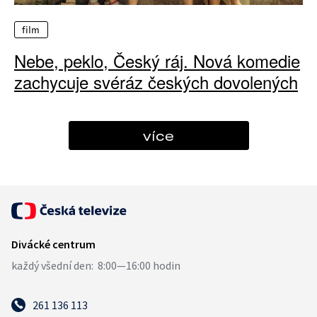
film
Nebe, peklo, Český ráj. Nová komedie
zachycuje svéráz českých dovolených
více
261 136 113