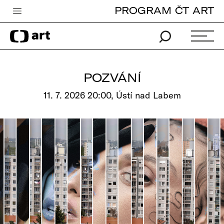
PROGRAM ČT ART
Česká televize
Zpravodajství
Sport
POZVÁNÍ
iVysílání
11. 7. 2026 20:00, Ústí nad Labem
TV program
Pro děti
edu
Vše o ČT