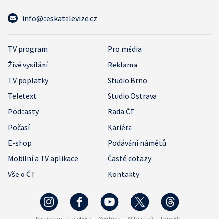
info@ceskatelevize.cz
TV program
Pro média
Živé vysílání
Reklama
TV poplatky
Studio Brno
Teletext
Studio Ostrava
Podcasty
Rada ČT
Počasí
Kariéra
E-shop
Podávání námětů
Mobilní a TV aplikace
Časté dotazy
Vše o ČT
Kontakty
Instagram
Facebook
YouTube
X (Twitter)
Threads