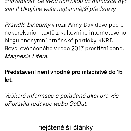
zhovadilost. Se svou úchylkou už nemusíte být
sami! Ukojíme vaše nejtemnější představy.
Pravidla bincárny
v režii Anny Davidové podle
nekorektních textů z kultovního internetového
blogu anonymní brněnské partičky KKRD
Boys, ověnčeného v roce 2017 prestižní cenou
Magnesia Litera
.
Představení není vhodné pro mladistvé do 15
let.
Veškeré informace o pořádané akci pro vás
připravila redakce webu GoOut.
nejčtenější články