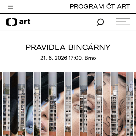
PROGRAM ČT ART
Česká televize
Zpravodajství
Sport
PRAVIDLA BINCÁRNY
iVysílání
21. 6. 2026 17:00, Brno
TV program
Pro děti
edu
Vše o ČT