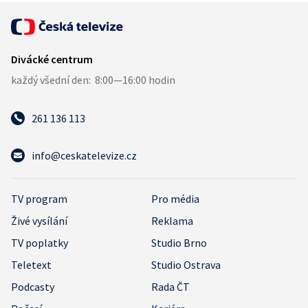
261 136 113
info@ceskatelevize.cz
TV program
Pro média
Živé vysílání
Reklama
TV poplatky
Studio Brno
Teletext
Studio Ostrava
Podcasty
Rada ČT