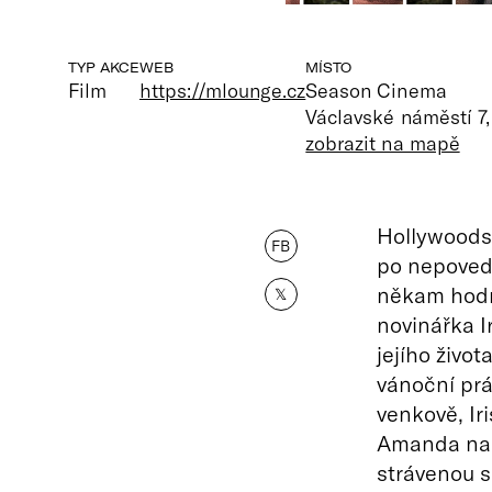
TYP AKCE
WEB
MÍSTO
Film
https://mlounge.cz
Season Cinema
Václavské náměstí 7,
zobrazit na mapě
Hollywoods
FB
po nepoved
někam hodně
𝕏
novinářka I
jejího živo
vánoční pr
venkově, Iri
Amanda na o
strávenou 