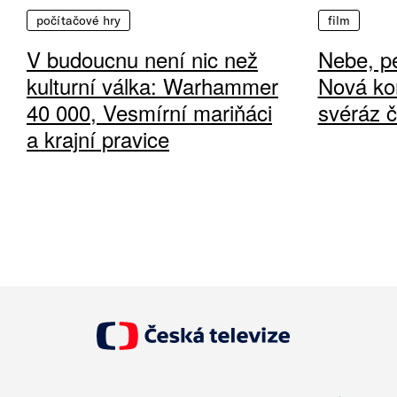
počítačové hry
film
V budoucnu není nic než
Nebe, pe
kulturní válka: Warhammer
Nová ko
40 000, Vesmírní mariňáci
svéráz 
a krajní pravice