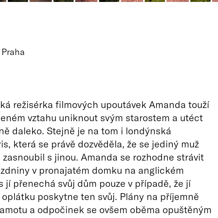
 Praha
ká režisérka filmových upoutávek Amanda touží
eném vztahu uniknout svým starostem a utéct
 daleko. Stejně je na tom i londýnská
ris, která se právě dozvěděla, že se jediný muž
ta zasnoubil s jinou. Amanda se rozhodne strávit
ázdniny v pronajatém domku na anglickém
s jí přenechá svůj dům pouze v případě, že jí
plátku poskytne ten svůj. Plány na příjemně
samotu a odpočinek se ovšem oběma opuštěným