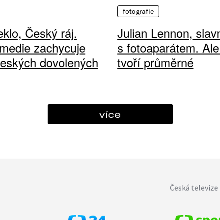
fotografie
klo, Český ráj.
Julian Lennon, sla
medie zachycuje
s fotoaparátem. Ale
českých dovolených
tvoří průměrné
více
Česká televize 