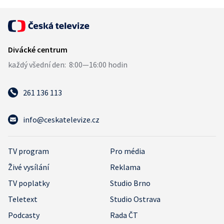
261 136 113
info@ceskatelevize.cz
TV program
Pro média
Živé vysílání
Reklama
TV poplatky
Studio Brno
Teletext
Studio Ostrava
Podcasty
Rada ČT