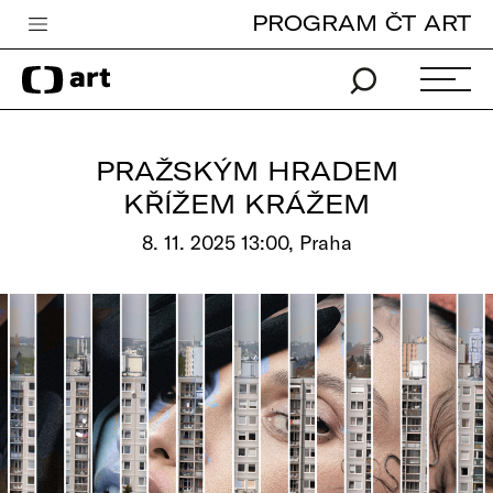
PROGRAM ČT ART
Česká televize
Zpravodajství
Sport
PRAŽSKÝM HRADEM
iVysílání
KŘÍŽEM KRÁŽEM
TV program
8. 11. 2025 13:00, Praha
Pro děti
edu
Vše o ČT