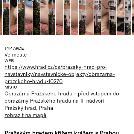
TYP AKCE
Ve měste
WEB
https://www.hrad.cz/cs/prazsky-hrad-pro-
navstevniky/navstevnicke-objekty/obrazarna-
prazskeho-hradu-10270
MÍSTO
Obrazárna Pražského hradu - před vstupem do
obrazárny Pražského hradu na II. nádvoří
Pražský hrad, Praha
zobrazit na mapě
Pražským hradem křížem krážem s Prahou