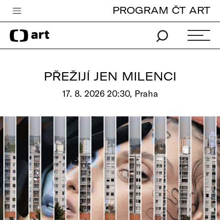
PROGRAM ČT ART
Česká televize
Zpravodajství
Sport
PŘEŽIJÍ JEN MILENCI
iVysílání
17. 8. 2026 20:30, Praha
TV program
Pro děti
edu
Vše o ČT