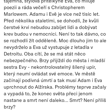
tajemná, stylová přítelkyně Eva, co miluje
poezii a ráda večeří s Christopherem
Marlowem. Adamu i Evě je více než tisíc let.
Před několika staletími, se dohodli, že kvůli
čerstvé krvi nebudou zabíjet lidi a dobývat
krev budou v nemocnici. Není to tak dávno, co
se rozhodli žít odděleně. Moc dlouho jim to ale
nevydrželo a Eva už vystupuje z letadla v
Detroitu. Oba cítí, že se má stát něco
nebezpečného. Brzy přijíždí do města i mladší
sestra Evy - nekontrolovatelný šílený upír,
který neumí ovládat své emoce. Ve městě
začínají podivná úmrtí a tak musí Adam i Eva
uprchnout do Alžírska. Problémy teprve začaly
a vypadá to, že konec světa přeci jenom
nastane a smrt není daleko… Smrt? Není příliš
brzy?