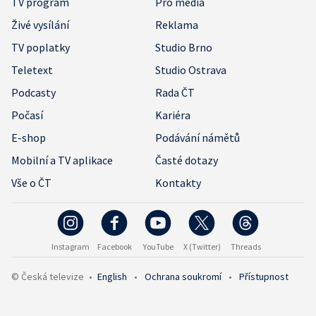
TV program
Pro média
Živé vysílání
Reklama
TV poplatky
Studio Brno
Teletext
Studio Ostrava
Podcasty
Rada ČT
Počasí
Kariéra
E-shop
Podávání námětů
Mobilní a TV aplikace
Časté dotazy
Vše o ČT
Kontakty
Instagram
Facebook
YouTube
X (Twitter)
Threads
© Česká televize
•
English
•
Ochrana soukromí
•
Přístupnost